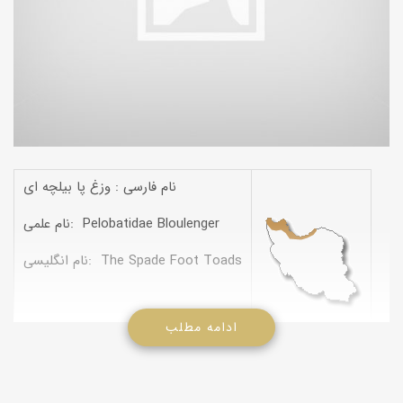
نام فارسی : وزغ پا بیلچه ای
نام علمی: Pelobatidae Bloulenger
نام انگلیسی: The Spade Foot Toads
ادامه مطلب
خصوصیات : زوائد عرضی مهره خاجی پهن شدن ، کمر بند سینه ای