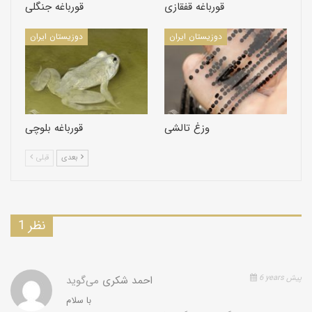
قورباغه قفقازی
قورباغه جنگلی
دوزیستان ایران
دوزیستان ایران
وزغ تالشی
قورباغه بلوچی
بعدی
قبلی
1 نظر
6 years پیش
احمد شکری
می‌گوید
با سلام