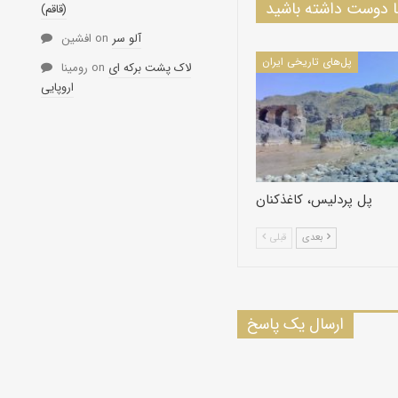
دوست داشته باشید
(قاقم)
آلو سر
on
افشین
پل‌های تاریخی ایران
لاک پشت برکه ای
on
رومینا
اروپایی
پل پردلیس، کاغذکنان
بعدی
قبلی
ارسال یک پاسخ