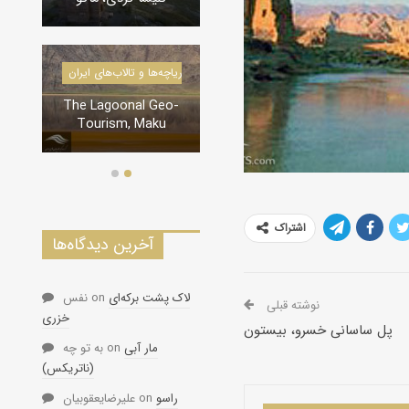
درياچه‌‌ها و تالاب‌های ایران
دره‌ها و تنگه‌های ایران
The Lagoonal Geo-
تنگه لی لی، دورود
Tourism, Maku
اشتراک
آخرین دیدگاه‌ها
لاک پشت برکه‌ای
on
نفس
نوشته قبلی
خزری
پل ساسانی خسرو، بیستون
مار آبی
on
به تو چه
(ناتریکس)
راسو
on
علیرضایعقوبیان