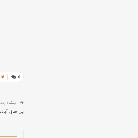
618
0
نوشته بعدی
پل ساق‌ آباد،