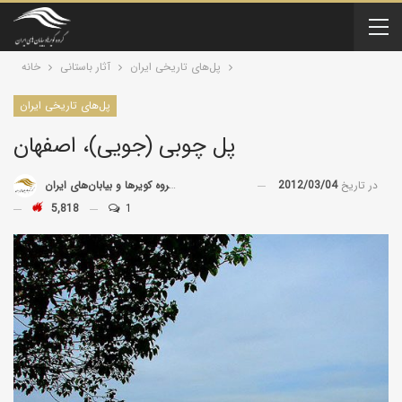
پل‌های تاریخی ایران
آثار باستانی
خانه
پل‌های تاریخی ایران
پل چوبی (جویی)، اصفهان
در تاریخ
2012/03/04
توسط
گروه کویرها و بیابان‌های ایران
5,818
1