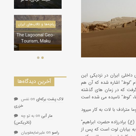
درياچه‌‌ها و تالاب‌های ایران
در
دره‌ها و تنگه‌های ایران
The Lagoonal Geo-
Tourism, Maku
تنگه لی لی، دورود
 داخلی ایران در نزدیکی این
آخرین دیدگاه‌ها
ام "لوط" اشاره شده که آن هم
گرفت که در زمان های گذشته
لاک پشت برکه‌ای
on
نفس
خزری
مار آبی
on
به تو چه
"سر پرسی سایکس" بدون ذکر منبعی اشاره کرده است که لوت مشتق از نام لوط پیامبر (ع) برادرزاده حضرت ابراهیم
(ناتریکس)
به بیابان لوت است که پس از
راسو
on
علیرضایعقوبیان