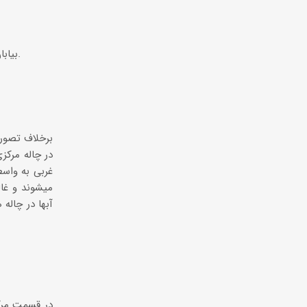
4-بیابان ماسه ای که در شرق به ریگ یلان شهرت دارد و در غرب مابین کلوت های پراکنده قابل مشاهده است.
برخلاف تصور 
در چاله مرکز
غربی به واسط
میشوند و غال
آبها در چاله
در قسمت مرکز