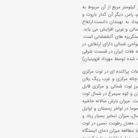
ی وسعتی در حدود 80 هزار کیلومتر مربع است که از این مقدار 30 هزار کیلومتر مربع از آن مربوط به
 راس دیگر آن گدار باروت و
د به نهبندان دانست.ارتفاع
بی آغاز می شود و تا 1000 متر در نواحی شمالی و غربی افزایش می یابد.
نگریزه های آتشفشانی است.
ی شمالی دارای ارتفاعی در
قطه فلات ایران در قسمت شرقی
در حدود 3% کاهش می یابد. ارتفاعات پراکنده ای در لوت مرکزی
 چاله مرکزی و غرب ریگ یلان
مرز لوت شمالی و مرکزی قابل
ن و کوه سیمرغ در شمال لوت
ت. میزان بارش سالانه حاشیه
از 50 میلیمتر است. بارش ها عموما در اواخر زمستان و اوایل
ل، میزان تبخیر بسیار زیاد و
شود. معدل رطوبت نسبی در لوت
از 10% است و گاهی تا حدود 0% تنزل میکند. با مطالعه میزان دمای ایستگاه