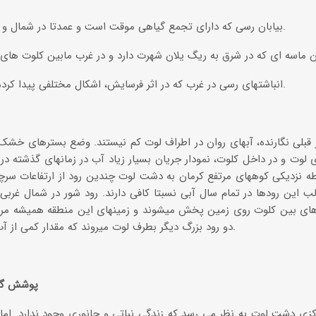
3-بیابان رسی که دارای تجمع گیاهی موقت است و عمدتا در شمال و جنوب لوت مرکزی قرار دارند.
5-انباشتهای رسی در غرب که در اثر فرسایش، اشکال مختلفی پیدا کرده اند و به کلوت شهرت دارند.
قبلی نگارنده، آبهای روان در اطراف لوت کم نیستند. وضع بسترهای خشک
ی لوت و در داخل کلوت، نمودار جریان بسیار زیاد آب در زمانهای گذشته د
ه نزدیکی کوههای مرتفع کرمان به دشت لوت چندین رود از ارتفاعات سرچش
ب این رودها در تمام سال آبی‏ نسبتا کافی دارند. رود شور در شمال غربی
‏ های بین کلوت روی زمین‏ پخش میشوند و زمینهای این منطقه همیشه مر
دو رود بزرگ دیگر بطرف لوت میروند که مقدار کمی از آب آنها به مصرف آبیاری میرسد.
پوشش گیا
ی دشت لوت به نظر می رسد که زندگی نباتی و جانوری وجود ندارد. اما 