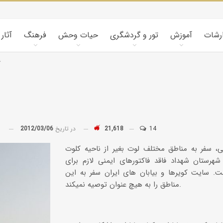
ارشات
آموزش
تور و گردشگری
حیات وحش
فرهنگ
آثار
چ
14
21,618
در تاریخ
2012/03/06
توسط
کویرشناسی
می، سفر به مناطق مختلف لوت بغیر از ناحیه کلوت
طوفان شن و راهکارها
هرستان شهداد فاقد فاکتورهای ایمنی لازم برای
. سایت کویرها و بیابان های ایران سفر به این
مناطق را به هیچ عنوان توصیه نمیکند.
کاروانسراها و قلعه‌های استان یزد
کاروانسرای رباط زین
الدین، مهریز