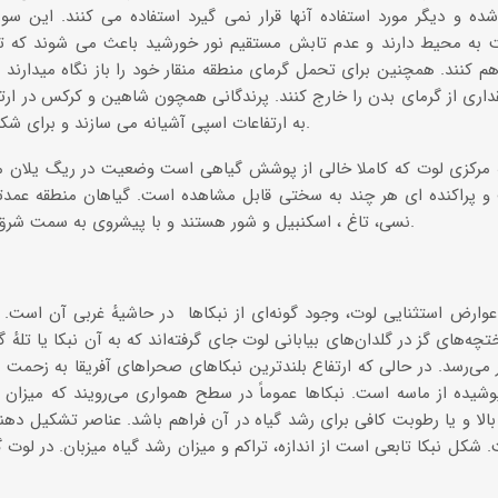
ده و دیگر مورد استفاده آنها قرار نمی گیرد استفاده می کنند. این سو
ت به محیط دارند و عدم تابش مستقیم نور خورشید باعث می شوند که ت
م کنند. همچنین برای تحمل گرمای منطقه منقار خود را باز نگاه میدارند تا 
اری از گرمای بدن را خارج کنند. پرندگانی همچون شاهین و کرکس در ار
به ارتفاعات اسپی آشیانه می سازند و برای شکار در این منطقه پرواز می کنند.
ه مرکزی لوت که کاملا خالی از پوشش گیاهی است وضعیت در ریگ یلان
و پراکنده ای هر چند به سختی قابل مشاهده است. گیاهان منطقه عمدت
نسی، تاغ ، اسکنبیل و شور هستند و با پیشروی به سمت شرق این پوشش افزایش می یابد.
چه‌های گز در گلدان‌های بیابانی لوت جای گرفته‌اند که به آن نبکا یا تلهٔ
 به ۱۰ متر می‌رسد. در حالی که ارتفاع بلندترین نبکاهای صحراهای آفریقا به زحم
پوشیده از ماسه‌ است. نبکاها عموماً در سطح همواری می‌رویند که میز
بالا و یا رطوبت کافی برای رشد گیاه در آن فراهم باشد. عناصر تشکیل ده
شکل نبکا تابعی است از اندازه، تراکم و میزان رشد گیاه میزبان. در لوت گی