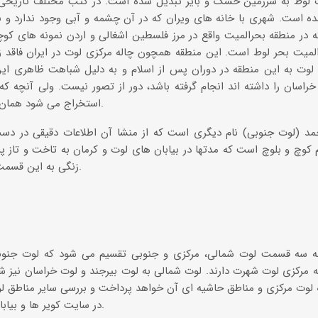
لوط به سرزمین خشک و بایر تبدیل شده است. در کتب مختلف تاریخی به
ه است. شهری با خانه های ویران که در آن چشمه و آبی وجود ندارد و ب
 در منطقه بحرالمیت واقع در مرز فلسطین اشغالی و اردن نمونه های کوچکت
المیت بحر لوط است. این منطقه همچون چاله مرکزی لوت در ایران فاقد 
 لوت به این منطقه در دوران پس از اسلام و به دلیل شباهت ظاهری این
راسان را داشته اند انجام گرفته باشد، دور از تصور نیست. ولی آنچه ک
استخراج می شود همان معنای لغوی مورد اشاره است.
مد (لوت جنوبی) نام دیگری است که از منشا آن اطلاعات دقیقی در دس
 کوچ و بلوچ است که مدتها در بیابان های لوت و کرمان به تاخت و تاز پردا
زنگی به این قسمت لوت از این جهت بوده است.
به سه قسمت لوت شمالی، مرکزی و جنوبی تقسیم می شود که لوت جنوب
ه مرکزی لوت شهرت دارند. لوت شمالی به لوت بیرجند و لوت خراسان نیز شن
لوت مرکزی و مناطق حاشیه ای آن خواهد پرداخت و بررسی سایر مناطق لو
در سایت کویر ها و بیابان های ایران ارایه خواهند شد.