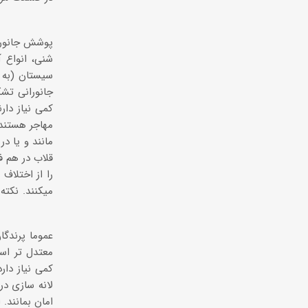
پوشش جانوری 
شنی، انواع 
سیستان (به 
جانورانی تشک
مهاجر هستند.
مانند و یا د
قلاب در هم ف
را از اختلاف
میکنند. نکته
عموما پرندگا
معتدل تر است
لانه سازی در 
امان بمانند.