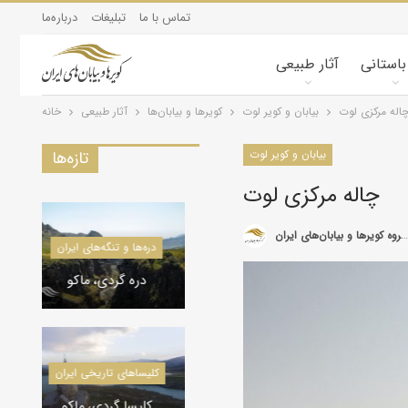
تماس با ما
تبلیغات
درباره‌ما
 باستانی
آثار طبیعی
اله مرکزی لوت
بیابان و کویر لوت
کویرها و بیابان‌ها
آثار طبیعی
خانه
بیابان و کویر لوت
تازه‌ها
چاله مرکزی لوت
گروه کویرها و بیابان‌های ایران
دره‌ها و تنگه‌های ایران
کویرشناسی
دره گردی، ماکو
طوفان شن و راهکارها
کاروانسراها و قلعه‌های استان یزد
کلیسا‌های تاریخی ایران
کاروانسرای رباط زین
کلیسا گردی، ماکو
الدین، مهریز