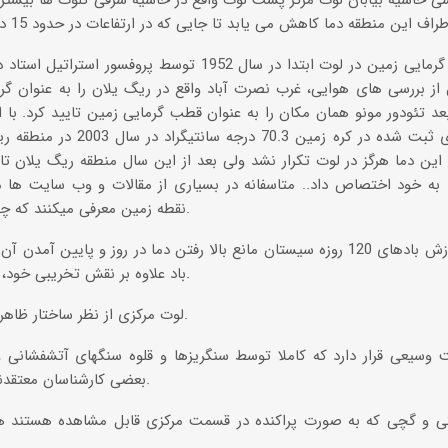
 حاشیه بیابان لوت مرکز پست لوت واقع در حاشیه شرقی کلوت ها بیشترین
فرضیه قطب گرمایی زمین در لوت ابتدا در سال 1952 توسط پ
ز بررسی های هوایی، غرب نصرت آباد واقع در ریگ یلان را به عنوان گر
د تئودور مونو همان مکان را به عنوان قطب گرمایی زمین تایید کرد. با ا
بالاترین دمای ثبت شده در کره زم
به خود اختصاص داد.. متاسفانه در بسیاری از مقالات و وب سایت ها من
نقطه زمین معرفی میکنند که چنین قضیه ای فاقد اعتبار است.
در تابستان وزش بادهای 120 روزه سیستان مانع بالا رفتن دما در روز و پایی
باد علاوه بر نقش تخریبی خود، عامل تعدیل دما در لوت است.
لوت مرکزی از نظر ساختار ظاهری به 5 بخش تقسیم می شود.
بعضی کارشناسان معتقدند این منطقه فاقد حیات است.