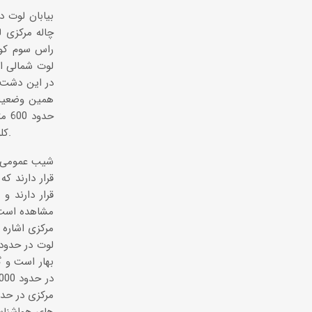
چاله مرکزی 
راس سوم کوه 
در این دشت 
همین وضعیت 
حدو
کلوت ها با ارتفاع 112 متر از سطح آب های آزاد در این منطقه قرار دارد (ثبت شده توسط مهرداد قزوینیان).
قرار دارند ک
قرار دارند و
مشاهده است. 
مرکزی اشاره 
بهار است و گ