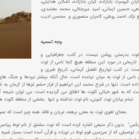
ایان کیومرث بابازاده، کیان بابازاده، اشکان هدایتی،
، حسین ایمانی، امید میرجلالی، محمد معتمدی،
ع نژاد، احمد رونقی، کامران منصوری و محسن ادیب
دره‌ها و تنگه‌های ایران
وجه تسمیه
تنگه لی لی، دورود
 لوت بدرستی روشن نیست. در کتب جغرافیایی و
 تاریخی در مورد این منطقه هیچ کجا نامی از لوت
ست. در کتب تواریخ افضل کرمانی، تاریخ طبری و
 نامی از لوت به میان نیامده است. حال آنکه بیشتر نبردها و جنگ های
ده است. تنها در شرح محمد ابن ابراهیم از فرار حشم غزها از کرمان به ن
ست که به شهر خیالی کلوت ها اطلاق می گردیده است. می توان نتیجه 
تمام بیابان لوت کنونی، نام لوت نداشته و تنها بخشی از منطقه کلوت ها، "لوط" نامیده می شده است.
معنای لغوی لوت به معنی برهنه، عریان و فاقد همه چیز است که عموما مترادف با لات به کار میرود.
 توصیفی که از سرزمین قوم لوط در تورات و قرآن آمده است بسیار شبیه 