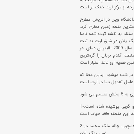
 دما را داشته و با حرکت به
روفسور استراتیل استاد دانشگاه وین در اتریش مطرح
مترین نقطه زمین مطرح کرد.
ستناد به نقشه ثبت شده ناسا
ین 70.3 درجه سانتیگراد در سال 2003 در منطقه ریگ یلان در شرق لوت به ثبت
رسیده است. این دما هرگز در لوت تکرار نشد ولی بعد از این سال منطقه ریگ یلان تا سال 2009 بالاترین دمای هر
طقه گندم بریان را گرمترین
ن آمدن آن در شب میشود. بدین معنا که
1-در مرکز، دشت وسیعی قرار دارد که کاملا توسط سنگریزها و قلوه سنگهای آتشفشانی و گچی پوشیده شده است.
2-کویرهای نمکی و گچی که به صورت پراکنده در قسمت مرکزی قابل مشاهده هستند همچون چاله ملک محمد در
غرب ریگ یلان.