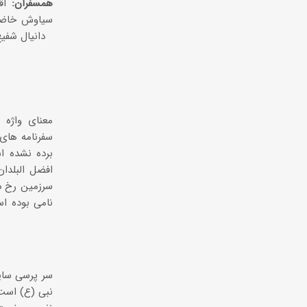
همسفران:
آق
سیاوش خاضعی
دانیال شفی
معنای واژه
سفرنامه های
برده نشده ا
افضل البلدان
سرزمین رخ دا
نامی بوده ا
نبی (ع) است.