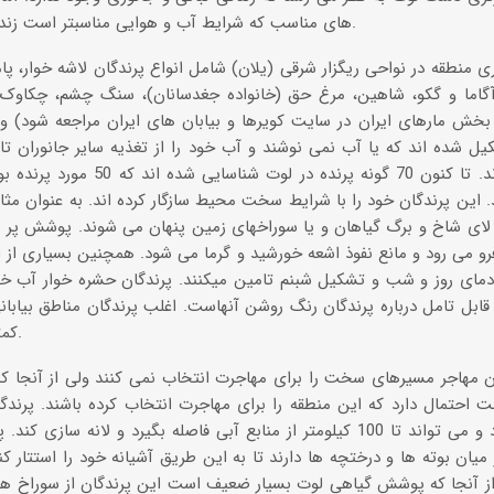
های مناسب که شرایط آب و هوایی مناسبتر است زندگی موقت در آنجا پدیدار گردد.
منطقه در نواحی ریگزار شرقی (یلان) شامل انواع پرندگان لاشه خوار، پام
آگاما و گکو، شاهین، مرغ حق (خانواده جغدسانان)، سنگ چشم، چکاوک 
بخش مارهای ایران در سایت کویرها و بیابان های ایران مراجعه شود) 
یل شده اند که یا آب نمی نوشند و آب خود را از تغذیه سایر جانوران تام
 این پرندگان خود را با شرایط سخت محیط سازگار کرده اند. به عنوان مث
ر لای شاخ و برگ گیاهان و یا سوراخهای زمین پنهان می شوند. پوشش پر
رو می رود و مانع نفوذ اشعه خورشید و گرما می شود. همچنین بسیاری از ا
 دمای روز و شب و تشکیل شبنم تامین میکنند. پرندگان حشره خوار آب خ
 قابل تامل درباره پرندگان رنگ روشن آنهاست. اغلب پرندگان مناطق بیابا
کمترین جذب دما را داشته باشند.
ن مهاجر مسیرهای سخت را برای مهاجرت انتخاب نمی کنند ولی از آنجا ک
 احتمال دارد که این منطقه را برای مهاجرت انتخاب کرده باشند. پرندگ
کمی نیاز دارد و می تواند تا 100 کیلومتر از منابع آبی فاصله بگیرد و لانه 
میان بوته ها و درختچه ها دارند تا به این طریق آشیانه خود را استتار کنن
 از آنجا که پوشش گیاهی لوت بسیار ضعیف است این پرندگان از سوراخ ها