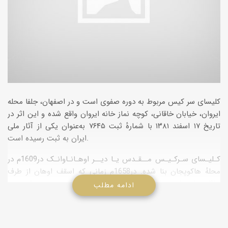
کلیسای سر کیس مربوط به دوره صفوی است و در اصفهان، جلفا محله
ایروان، خیابان خاقانی، کوچه نماز خانه ایروان واقع شده و این اثر در
تاریخ ۱۷ اسفند ۱۳۸۱ با شمارهٔ ثبت ۷۶۴۵ به‌عنوان یکی از آثار ملی
ایران به ثبت رسیده است.
کـلیـسای سـرکـیـس مــقـدس یـا دیــر اوهـانـاوانـک در1609م در
محلهٔ هاکوپجان بنا شده. در1658م زمانی که اسقف اوهان از طرف
جاثلیق ارمنیان به مقام خلیفه گری ارمنیان جلفا منصـوب شـد بـه
ادامه مطلب
عـلت نیمه کاره بودن ساختمان کـلـیسـای آمـناپـرکیـچ مقدس این
کلیسا را به منزلهٔ کلیسای جامع و مقر خود انتخاب کرد. به همـین
دلیـل هـم ایـن کلیسا به نام وی به دیر اوهاناوانک معروف شد. این