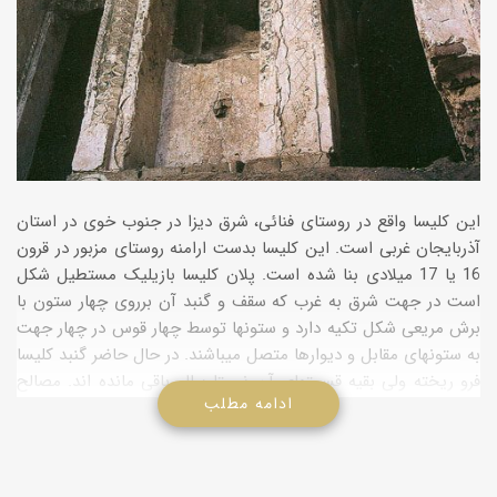
این کلیسا واقع در روستای فنائی، شرق دیزا در جنوب خوی در استان
آذربایجان غربی است. این کلیسا بدست ارامنه روستای مزبور در قرون
16 یا 17 میلادی بنا شده است. پلان کلیسا بازیلیک مستطیل شکل
است در جهت شرق به غرب که سقف و گنبد آن برروی چهار ستون با
برش مریعی شکل تکیه دارد و ستونها توسط چهار قوس در چهار جهت
به ستونهای مقابل و دیوارها متصل میباشند. در حال حاضر گنبد کلیسا
فرو ریخته ولی بقیه قسمتهای آن نسبتا سالم باقی مانده اند. مصالح
ادامه مطلب
بکار رفته در آن عبارتند از سنگ لاشه و ملاط. تنها ورودی این کلیسا در
سمت غرب بنا بوده و دارای نورگیرهائی بر دیوارهای جنوبی و شمالی
میباشد. در سمت شرق بنا محراب زیبائی بشکل سه طاقی بنا شده
است که در دو سوی آن اطاقهائی چهارگوش هر کدام با یک نورگیرقرار