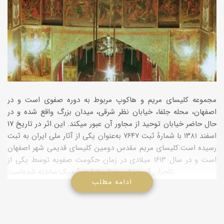
مجموعه کلیسای مریم و هاکوپ مربوط به دوره صفوی است و در
اصفهان، محله جلفا، خیابان نظر شرقی، میدان بزرگ واقع شده و در
حال حاضر خیابان توحید از مجاور آن عبور میکند. این اثر در تاریخ ۱۷
اسفند ۱۳۸۱ با شمارهٔ ثبت ۷۶۴۷ به‌عنوان یکی از آثار ملی ایران به ثبت
رسیده است.کلیسای مریم مقدس دومین کلیسای قدیمی شهر اصفهان
است و در سال ۱۶۱۳ میلادی در زمان حکومت صفویه توسط یکی از
تاجران آن دوران به نام خواجه آودیک ساخته شده‌است.
ادامه مطلب
کلیسای مریم در محوطه‌ی میدان بزرگ جلفا روبروی کلیسای بتلهم
ساخته شده است . اولین ساختمان این کلیسا در سال 1610 ساخته
می‌شود که بعد از آن در سال هزار و ششصد و سیزده کاملاٌ ساخته