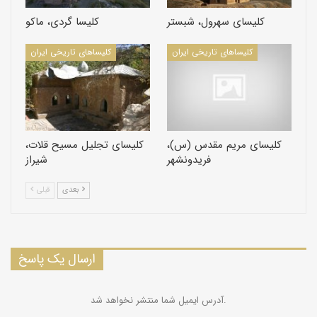
کلیسای مریم تا سال 1848 به جای ناقوس ، تخته‌ای داشت که از آن
کلیسای سهرول، شبستر
کلیسا گردی، ماکو
استفاده می‌شد ولی در همین سال یعنی هزار و هشتصد و چهل و
هشت کشیش بارسق گالستانیان به هنگام بازگشت از هند با خود
کلیسا‌های تاریخی ایران
کلیسا‌های تاریخی ایران
ناقوسی به جلفا می‌آورد و به جای ناقوس تخته‌ای نصب می‌کند .
محوطه‌ی این کلیسا بعد از کلیسای وانک بزرگترین محوطه را داراست
و مراسم بیشتری در این کلیسا برگزار می‌شود . این کلیسا دارای دو در
ورودی است در شرقی و غربی که بیشتر از در غربی آن استفاده می‌شود
در غربی دقیقاٌ روبروی در شرقی کلیسای بتلهم باز می‌شود .
کلیسای مریم مقدس (س)،
کلیسای تجلیل مسیح قلات،
فریدونشهر
شیراز
بعدی
قبلی
ارسال یک پاسخ
آدرس ایمیل شما منتشر نخواهد شد.