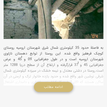
به فاصلۀ حدود 35 کیلومتری شمال شرق شهرستان ارومیه روستای
کوچک قرهقیز واقع شده. این روستا از توابع دهستان نازلوی
شهرستان ارومیه است و در طول جغرافیایی َ09 و ْْ45 و عرض
جغرافیایی 45 و ْْ37 قرارگرفته و ارتفاع آن از سطح دریا 1288 متر
است.روستا در دشتی معتدل و نیمه خشک در سیزده کیلومتری شمال
شرقی نوشین شهر واقع شده و حدود یازده خانوار ترک و ارمنی در آن
ساکن هستند که اکثر آنها به کار کشاورزی، باغداری و دامداری اشتغال
ادامه مطلب
دارند. این روستا دارای جادهای شوسه است که کلیسای تاریخی
هوهانس مقدس در حاشیۀ جنوبی و ابتدای روستا در ضلع غربی این
جاده واقع شده است.