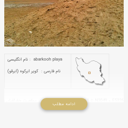
نام انگلیسی : abarkooh playa
نام فارسی : کویر ابرکوه (ابرقو)
کویر ابرکوه یا ابرقو در موقعیت جغرافیایی N3111 تا N3049 و E5326
ادامه مطلب
تا E5346 در استان یزد واقع است. کویر ابرقو در 20 کیلومتری شرق
شهرستان ابرقو واقع شده است. این کویر از غرب به کوه گینه علی،
روستاهای اسفندآباد و مهرآباد , از جنوب غربی به کوه های پوزه سیاه