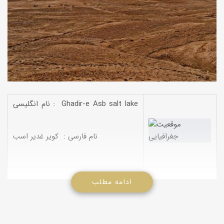
نام انگلیسی : Ghadir-e Asb salt lake
نام فارسی : کویر غدیر اسب
ادامه مطلب
کویر غدیر اسب یا دریاچه نمک غدیر اسب در موقعیت جغرافیایی
N3427 E5120 در استان اصفهان و در مرز استان قم واقع است. غدیر
اسب در 42 کیلومتری جنوب شرقی شهرستان قم و 48 کیلومتری شمال