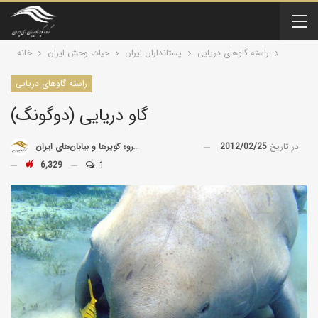
راسته گاو‌های دریایی
پستانداران ايران
حیات وحش ایران
خانه
راسته گاو‌های دریایی
گاو دریایی (دوگونگ)
در تاریخ
2012/02/25
توسط
گروه کویرها و بیابان‌های ایران
6,329
1