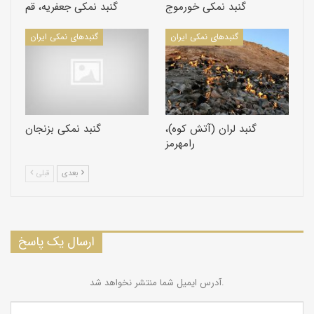
گنبد نمکی خورموج
گنبد نمکی جعفریه، قم
گنبد‌های نمکی ایران
گنبد‌های نمکی ایران
گنبد لران (آتش کوه)،
گنبد نمکی بزنجان
رامهرمز
بعدی
قبلی
ارسال یک پاسخ
آدرس ایمیل شما منتشر نخواهد شد.