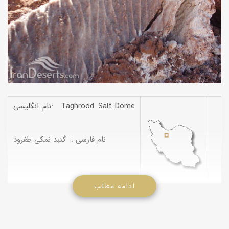
نام انگلیسی: Taghrood Salt Dome
نام فارسی : گنبد نمکی طغرود
ادامه مطلب
گنبد نمکی طغرود در موقعیت جغرافیایی N344242 E503147 در
استان قم واقع است. گنبد نمکی طغرود در 20 کیلومترى غرب شهر قم