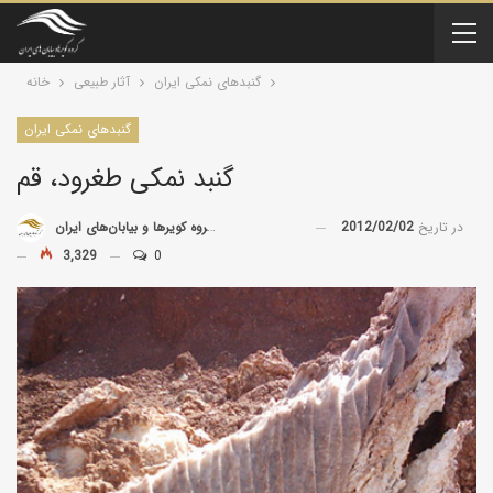
گنبد‌های نمکی ایران
آثار طبیعی
خانه
گنبد‌های نمکی ایران
گنبد نمکی طغرود، قم
در تاریخ
2012/02/02
توسط
گروه کویرها و بیابان‌های ایران
3,329
0