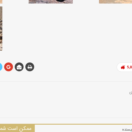
5,
ممکن است شما 
یسنده