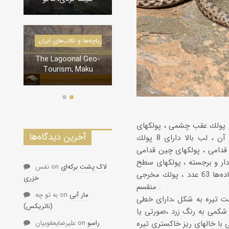
درياچه‌‌
دره‌ها و تنگه‌های ایران
Geo-
تنگه لی لی، دورود
ku
و پولك عقب چشمی ، پولكهای
آخرین دیدگاه‌ها
گیجگاهی 3+2 عدد ،‌طول پولكهای ردیف اول گیجگاهی بیش از دو برابر ردیف دوم آن ، لب بالا دارای 8 پولك
قدامی ، پولكهای چین قدامی
ندرتا 25 عدد) صاف یا كمی تیغه دار و برجسته ، پولكهای سطح
لاک پشت برکه‌ای
on
نفس
شكمی 205ژ8 عدد و انتهای آن گرد ، پولكهای سطح زیرین دم در نرها 75 عدد و در ماده‌ها 63 عدد ، پولك مخرجی
خزری
منقسم .
مار آبی
on
به تو چه
مت تیره به شكل ،‌دارای خطی
(ناتریکس)
كمی به رنگ زرد ،‌صورتی یا
راسو
on
علیرضایعقوبیان