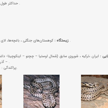
حداكثر طول 88 سانتیمتر ، دم 18 سانتیمتر .
كوهستان‌های جنگلی ، باغچه‌ها، ‌لای صخره‌ها در زمین‌های كم علف .
زیستگاه :
ایی :
ایران ،‌تركیه ، شوروی سابق (شمال اوستیا – چچنو – اینكوچیتا- دا
– آذربایجان – مناطق مجاور قفقاز ) .
پراكندگی : استان آذربایجان شرقی (میانه).