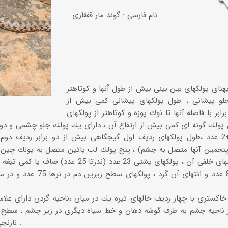
نام فارسی : گوند مار قفقازی
هنای پولكهای بین بینی بیش از طول آنها و كوتاهتر
جلو پیشانی ، ‌طول پولكهای پیشانی كمی بیش از
برابر با فاصله آنها تا نوك پوزه و كوتاهتر از پولكهای
ل پولك گونه ای كمی بیش از ارتفاع آن ، دارای یك پولك جلو چشمی و د
پنجمین آنها متصل به چشم) ، پنج پولك لب پائین متصل به پولك چین 
بلندتر از پولكهای خلفی آن ، پولكهای پشتی 23 عدد (
اكستری با چهار ردیف خالهای تیره یك در میان ،‌ناحیه گردن دارای علا
ز ناحیه چشم به طرف گوشه دهان و خط سیاه دیگری در زیر چشم ، سطح ش
نارنجی با خالهای ریز خاكستری تیره .