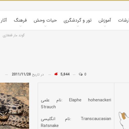
ارشات
آموزش
تور و گردشگری
حیات وحش
فرهنگ
آثار
گوند مار قفقازی
0
5,844
در تاریخ
2011/11/28
توسط
نام علمی: Elaphe hohenackeri
Strauch
نام انگلیسی: Transcaucasian
Ratsnake