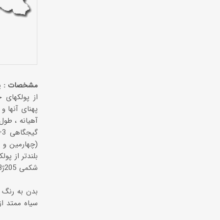
مشخصات :
پ
از پولكهای 
پهنای آنها و 
آهیانه ، طو
(چهارمین و 
بدن به رنگ خ
سیاه ممتد ا