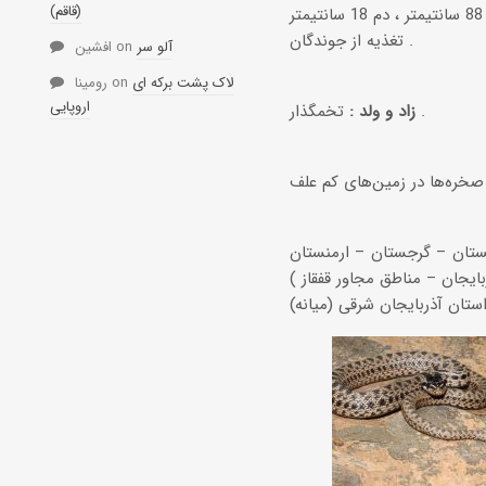
(قاقم)
تغذیه از جوندگان .
آلو سر
on
افشین
لاک پشت برکه ای
on
رومینا
اروپایی
تخمگذار .
زاد و ولد :
غستان – گرجستان – ارمنستان