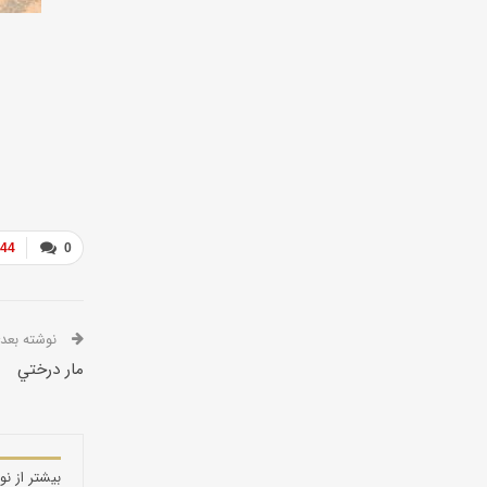
844
0
نوشته بعدی
مار درختي
بیشتر از نو