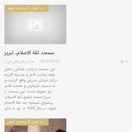
مساجد استان آذربايجان شرقی
مسجد ثقة الاسلام، تبريز
0
2012/01/30
گروه کویرها و بیابان‌های ایران
این مسجد درجانب شمالی دهلیز
بقعه صاحب الامر و مدرسه اکبریه
درکنار خیابان مدرس واقع گردیده و
به مسجد شیخیان و صاحب الامر
نیز معروف است. این مسجد را
میرزا محمد شفیع ثقه الاسلام،
پیشوای شیخیه- جد ثقة الاسلام
شهید- درسال 1265 ه-. ق، به جای…
مساجد استان آذربايجان شرقی