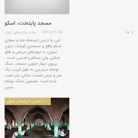
مسجد پايتخت، اسكو
0
2012/01/30
گروه کویرها و بیابان‌های ایران
این بنا دربین دومحله علیا و سفلای
اسکو واقع و مسجدی کوچک، بدون
ستون، با دیوارهای عریض و طاق
خشتی ولی محکم و قدیمی است .
برروی دیوار جنوبی مسجد، سنگ
نوشته مرمرینی به طول قریب یک
متر و عرض شصت سانتی متر نصب
شده است. مضمون سنگ نوشته
چنین…
مساجد استان آذربايجان شرقی