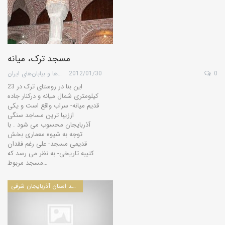
مسجد ترک، ميانه
0
2012/01/30
گروه کویرها و بیابان‌های ایران
این بنا در روستای ترک در 23
کیلومتری شمال میانه و درکنار جاده
قدیم میانه- سراب واقع است و یکی
اززیبا ترین مساجد سنگی
آذربایجان محسوب می شود . با
توجه به شیوه معماری بخش
قدیمی مسجد- علی رغم فقدان
کتیبه تاریخی- به نظر می رسد که
مسجد مربوط…
مساجد استان آذربايجان شرقی