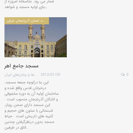
شمار می رود. متأسفانه امروزه از
بنای اولیه مسجد و شواهد…
مساجد استان آذربايجان شرقی
مسجد جامع اهر
0
2012/01/30
گروه کویرها و بیابان‌های ایران
این بنا درکوچه جمعه مسجد،
درخیابان قدس واقع شده و
ساختمان اولیه آن به دوره سلجوقی
و اتابکان آذربایجان منسوب است .
این مسجد دارای صحن روباز،
شبستانی با ستون های حجیم و
کتیبه های تاریخی است . حیاط
مسجد بدون درنظرگرفتن چندین
اتاق در طرفین…