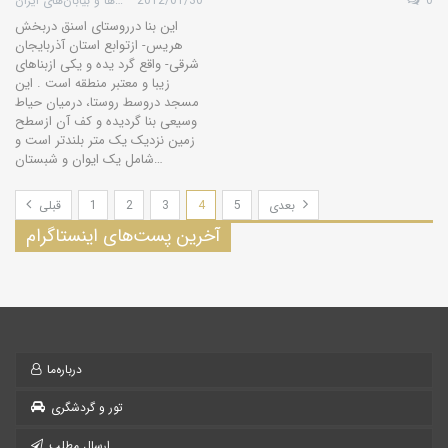
0
2012/01/30
گروه کویرها و بیابان‌های ایران
این بنا درروستای اسنق دربخش
هریس- ازتوابع استان آذربایجان
شرقی- واقع گرد یده و یکی ازبناهای
زیبا و معتبر منطقه است . این
مسجد دروسط روستا، درمیان حیاط
وسیعی بنا گردیده و کف آن ازسطح
زمین نزدیک یک متر بلندتر است و
شامل یک ایوان و شبستان…
بعدی
5
4
3
2
1
قبلی
آخرین پست‌های اینستاگرام
درباره‌ما
تور و گردشگری
ارسال مطلب