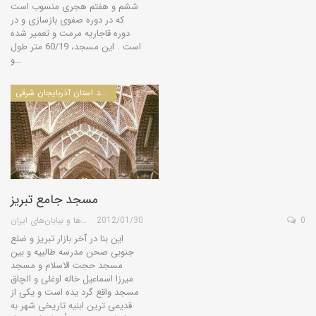
ششم و هفتم هجری منسوب است
که در دوره صفوی بازسازی و در
دوره قاجاریه مرمت و تعمیر شده
است . این مسجد، 60/19 متر طول
و…
مساجد استان آذربايجان شرقی
مسجد جامع تبريز
0
2012/01/30
گروه کویرها و بیابان‌های ایران
این بنا در آخر بازار تبریز و ضلع
جنوبی صحن مدرسه طالبیه و بین
مسجد حجت الاسلام و مسجد
میرزا اسماعیل خاله اوغلی و الچاق
مسجد واقع گرد یده است و یکی از
قدیمی ترین ابنیه تاریخی شهر به