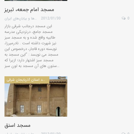
مسجد امام جمعه، تبريز
0
2012/01/30
گروه کویرها و بیابان‌های ایران
این مسجد درجانب شرقی بازار
مسجد جامع، درنزدیکی مدرسه
طالبیه واقع شده و به مسجد سبز
نیز شهرت داشته است . نادرمیرزا،
نویسنه دوره قاجار، درخصوص این
مسجد می نویسد : "این مسجد به
مسجد سبز اشتهار دارد؛ ازیرا که
ستون های آن مسجد به لون سبز…
مساجد استان آذربايجان شرقی
مسجد اسنق