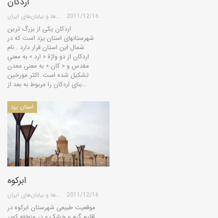
اردکان
2011/12/16
گروه کویرها و بیابان‌های ایران
اردکان یکی از بزرگ ترین
شهرستانهای استان یزد است که در
شمال این استان قرار دارد . نام
اردكان از دو واژة « ارد » به معنی
مقدس و « كان » به معنی معدن
تشكیل شده است. اکثر مورخین
بنای اردکان را مربوط به بعد از…
استان یزد
ابرکوه
2011/12/16
گروه کویرها و بیابان‌های ایران
موقعیت طبیعی شهرستان ابرکوه در
اقلیم گرم و خشک و در منطقه کویر