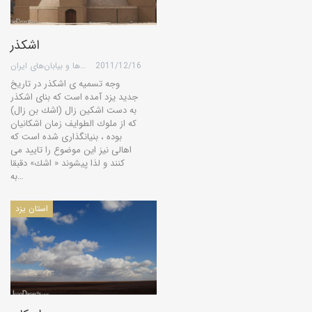
اشکذر
2011/12/16
گروه کویرها و بیابان‌های ایران
وجه تسمیه ی اشكذر در تاریخ
جدید یزد آمده است كه بنای اشكذر
به دست اشكین زال (اشك بن زال)
كه از ملوك الطوایف زمان اشكانیان
بوده ، بنیانگذاری شده است كه
اهالی نیز این موضوع را تایید می
كنند و لذا پیشوند « اشك» دقبقا
به…
استان یزد