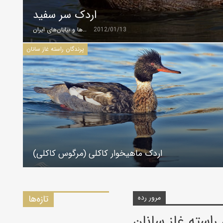
اردک سر سفید
2012/01/13
گروه کویرها و بیابان‌های ایران
پرندگان راسته غاز سانان
اردک ماهیخوار کاکلی (مرگوس کاکلی)
مرور رده
تازه‌ها
راسته غاز سانان