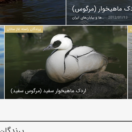
دک ماهیخوار (مرگوس)
2012/01/13
گروه کویرها و بیابان‌های ایران
ن
پرندگان راسته غاز سانان
اردک ماهیخوار سفید (مرگوس سفید)
پرندگان 