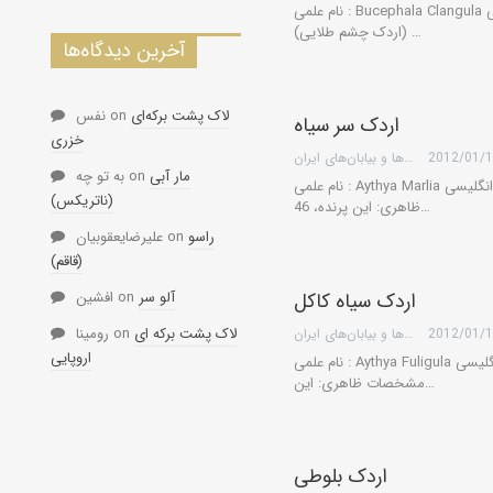
نام علمی : Bucephala Clangula نام انگلیسی: Goldeneye نام فارسی: اردک گونه سفید
(اردک چشم طلایی) …
آخرین دیدگاه‌ها
لاک پشت برکه‌ای
on
نفس
اردک سر سیاه
خزری
2012/01/
گروه کویرها و بیابان‌های ایران
مار آبی
on
به تو چه
نام علمی : Aythya Marlia نام انگلیسی: Scaup نام فارسی: اردک سر سیاه مشخصات
(ناتریکس)
ظاهری: این پرنده، 46…
راسو
on
علیرضایعقوبیان
(قاقم)
آلو سر
on
افشین
اردک سیاه کاکل
لاک پشت برکه ای
on
رومینا
2012/01/
گروه کویرها و بیابان‌های ایران
اروپایی
نام علمی : Aythya Fuligula نام انگلیسی: Tufted Duck نام فارسی: اردک سیاه کاکل
مشخصات ظاهری: این…
اردک بلوطی