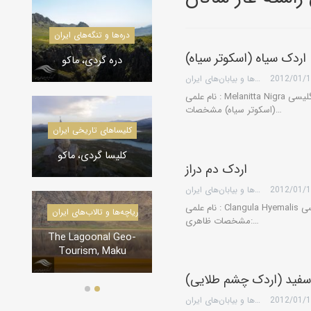
دره‌ها و تنگه‌های ایران
کویرشناسی
اردک سیاه (اسکوتر سیاه)
دره گردی، ماکو
طوفان شن و راهکارها
2012/01/
گروه کویرها و بیابان‌های ایران
نام علمی : Melanitta Nigra نام انگلیسی: Common Scoter نام فارسی: اردک سیاه
(اسکوتر سیاه) مشخصات…
کاروانسراها و قلعه‌های استان یزد
کلیسا‌های تاریخی ایران
کاروانسرای رباط زین
کلیسا گردی، ماکو
الدین، مهریز
اردک دم دراز
2012/01/
گروه کویرها و بیابان‌های ایران
نام علمی : Clangula Hyemalis نام انگلیسی: Long tailed Duck نام فارسی: اردک دم دراز
درياچه‌‌ها و تالاب‌های ایران
در
مشخصات ظاهری:…
دره‌ها و تنگه‌های ایران
The Lagoonal Geo-
Tourism, Maku
تنگه لی لی، دورود
سفید (اردک چشم طلایی)
2012/01/
گروه کویرها و بیابان‌های ایران