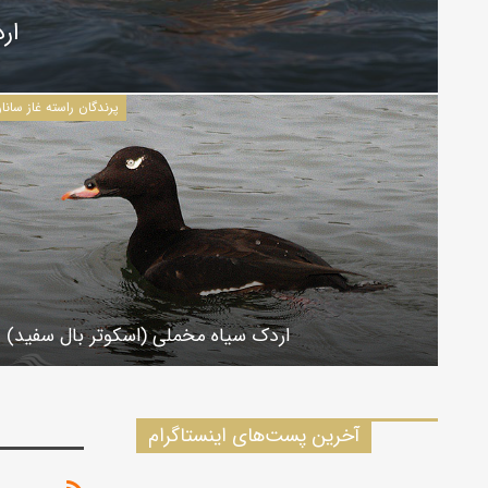
ار
پرندگان راسته غاز سانا
اردک سیاه مخملی (اسکوتر بال سفید)
آخرین پست‌های اینستاگرام