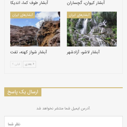
آبشار کیوان، گچساران
آبشار طوف کما، اندیکا
آبشارهای ایران
آبشارهای ایران
آبشار لاشو، آزادشهر
آبشار شواز کهنه، تفت
بعدی
قبلی
ارسال یک پاسخ
آدرس ایمیل شما منتشر نخواهد شد.