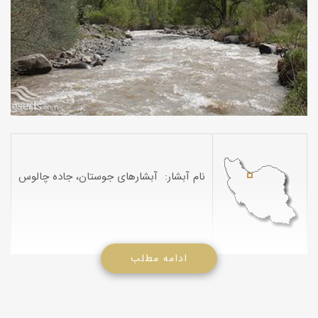
نام آبشار: آبشارهای جوستان، جاده چالوس
ادامه مطلب
آبشارهای ولیه-جوستان کرج-جاده چالوس در موقعیت جغرافیایی
E5115 N3608 در استان البرز واقع است. در حدود هفاد کیلومتری
جاده رج به چالوس یک مسیر فرعی واقع است که به آزادبر و طالقان