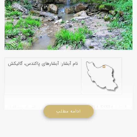
نام آبشار: آبشارهای پاکندس، گالیکش
آبشارهای پاکندس در موقعیت جغرافیایی N3714 E5534 در استان
ادامه مطلب
گلستان واقع است. در سه کیلو متری شمال روستای فارسیان
آبشارهای پله کانی دره قره قا بطول 3 کیلومتر که از کوهپایه های
منطقه پاکندس سرچشمه گرفته و تا دیو چشمه تداوم دارد در تمام