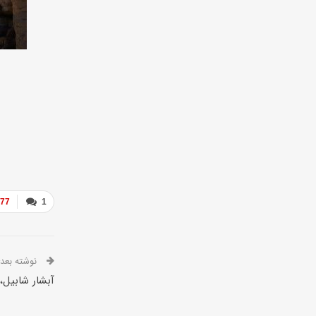
077
1
نوشته بعدی
آبشار شابیل