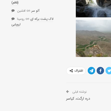
(قاقم)
آلو سر
on
افشین
لاک پشت برکه ای
on
رومینا
اروپایی
اشتراک
نوشته قبلی
دره ارگت، کیاسر