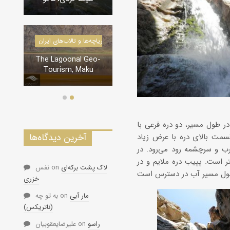
درياچه‌‌ها و تالاب‌های ایر
دره‌ها و تنگه‌های ایران
e Lagoonal Geo-
تنگه لی لی، دورود
Tourism, Maku
تفاع بلندترین آبشار این دره در حدود 8 متر است. در طول مسیر، دو دره فرعی با
آخرین دیدگاه‌ها
حدود 10 کیلومتر یک دوآبی در قسمت بالای دره با عرض زیاد
بیش از 300 متر، به طرف شمال غرب و سرچشمه رود می‌رود. در
ه آبقد روستای درمیان بام و قاه آن قرار دارند که ارتفاع آن در حدود 2700 متر است. پپیب دره ملایم و در
لاک پشت برکه‌ای
on
نفس
خزری
مار آبی
on
به تو چه
(ناتریکس)
راسو
on
علیرضایعقوبیان