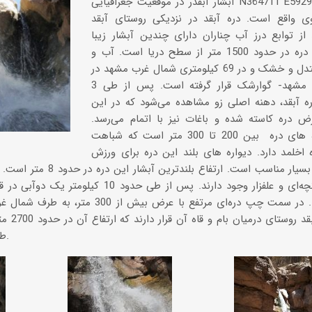
آبشار آبقدر در موقعیت جغرافیایی N364711 E592930 در استان
 واقع است. دره آبقد در نزدیکی روستای آبقد
از توابع درز آب چناران دارای چندین آبشار زیبا
است. ارتفاع دره در حدود 1500 متر از سطح دریا است. آب و
هوای آن معتدل و خشک و در 69 کیلومتری شمال غرب مشهد در
مسیر جاده مشهد- گوارشک قرار گرفته است. پس از طی 3
ره آبقد، دهنه اصلی زو مشاهده می‌شود که در این
 دره کاسته شده و باغات نیز با اتمام می‌رسد.
ارتفاع دیواره های دره بین 200 تا 300 متر است که شباهت
 اخلمد دارد. دیواره های بلند این دره برای ورزش
سنگ نوردی بسیار مناسب است. ار
پوشش درختچه‌ای و علفزار وجود دارند. پس از طی 
دیده می‌شود. در سمت چپ دره‌ای مرتفع با عرض 
انتهای در
طول مسیر آب در دسترس است.