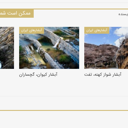
ممکن است شما 
یسنده
آبشارهای ایران
آبشارهای ایران
آبشار شواز کهنه، تفت
آبشار کیوان، گچساران