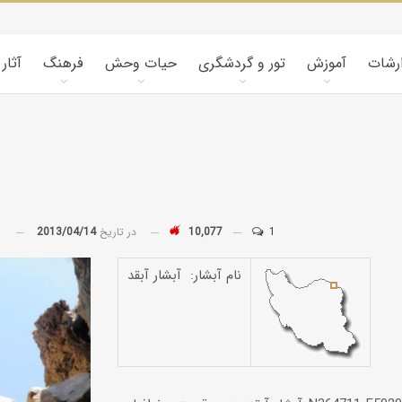
ارشات
آموزش
تور و گردشگری
حیات وحش
فرهنگ
آثار
1
10,077
در تاریخ
2013/04/14
توسط
نام آبشار: آبشار آبقد