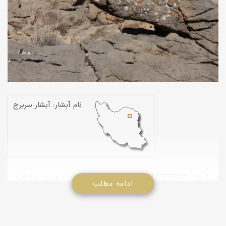
نام آبشار: آبشار سربرج
آبشار سربرج در موقعیت جغرافیایی N352339 E575637 در استان
ادامه مطلب
خراسان رضوی واقع است. این آبشار در 13 کیلومتری شمال شهرستان
بردسکن در حاشیه شمالی روستای سربرج واقع شده است. آبشار به
صورت دوقلو از بالای صخره ای در ارتفاعات کوه سرخ از ارتفاع 10