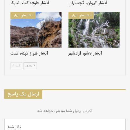
آبشار کیوان، گچساران
آبشار طوف کما، اندیکا
آبشارهای ایران
آبشارهای ایران
آبشار لاشو، آزادشهر
آبشار شواز کهنه، تفت
بعدی
قبلی
ارسال یک پاسخ
آدرس ایمیل شما منتشر نخواهد شد.