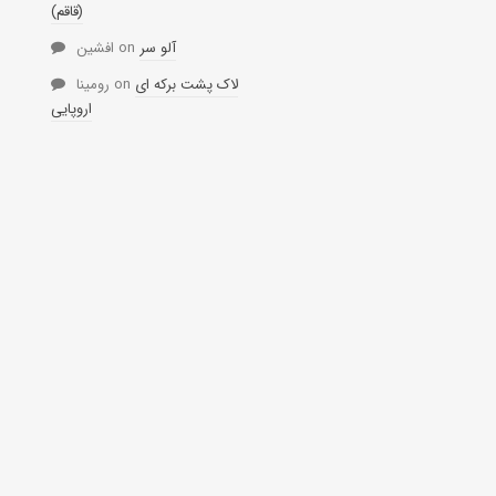
(قاقم)
آلو سر
on
افشین
لاک پشت برکه ای
on
رومینا
اروپایی