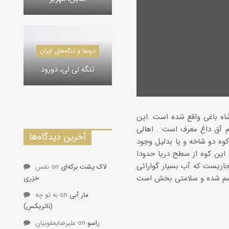
دره‌ها و تنگه‌های ایران
تنگه لی لی، دورود
اه باغی واقع شده است .این
 آق داغ معرف است . اهالی
آخرین دیدگاه‌ها
کوه دو شاخه و یا بدلیل وجود
ع این کوه از سطح دریا حدودا
کوه و در ارتفاع حدودا 2100 متر چشمه ای جاریست که آب بسیار گوارائی
لاک پشت برکه‌ای
on
نفس
خزری
مار آبی
on
به تو چه
(ناتریکس)
راسو
on
علیرضایعقوبیان