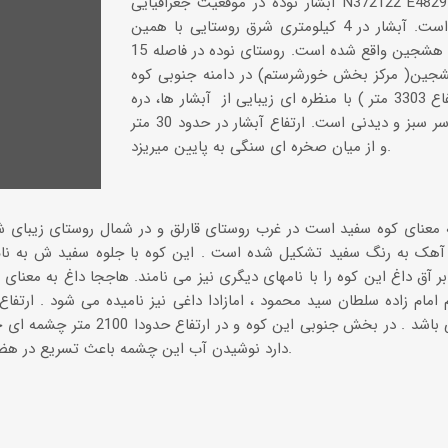
آبشار نوده در موقعیت جغرافیایی N372122 E482940 در استان
اردبیل واقع است. آبشار در 4 کیلومتری شرق روستایی با همین
نام در منطقه هشجین واقع شده است. روستای نوده در فاصله 15
هشجین( مرکز بخش خورشرستم) در دامنه جنوبی کوه
آق داغ ( ارتفاع 3303 متر ) با منظره ای زیبایی از آبشار ها، دره
ها و جنگل، سر سبز و دیدنی است. ارتفاع آبشار در حدود 30 متر
و از میان صخره ای سنگی به پایین میریزد.
 معنای کوه سفید است در غرب روستای قارلق و در شمال روستای زیبای ش
آهک به رنگ سفید تشکیل شده است . این کوه با جلوه سفید ش به نام
بر آق داغ این کوه را با نامهای دیگری نیز می نامند. هاججا داغ به معنای 
م امام زاده سلطان سید محمود ، امازادا داغی نیز نامیده می شود . ارتفا
2500 متر می باشد . در بخش جنوبی این 
دارد نوشیدن آب این چشمه باعث تسریع در هضم شده و سلامتی بخش است.