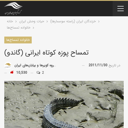
خزندگان ايران (راسته سوسمارها)
حیات وحش ایران
خانه
خانواده تمساح‌ها
خانواده تمساح‌ها
تمساح پوزه کوتاه ایرانی (گاندو)
در تاریخ
2011/11/30
توسط
گروه کویرها و بیابان‌های ایران
10,530
2