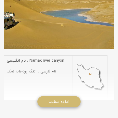
نام انگلیسی : Namak river canyon
نام فارسی : تنگه رودخانه نمک
ادامه مطلب
تنگه رودخانه نمک در موقعیت جغرافیایی N341137 E544643 در
شمال روستای مصر و فرحزاد، در شرق تخت عروس و جنوب کویر