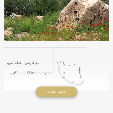
نام فارسی: تنگ شیرز
نام انگلیسی: Shiraz canyon
ادامه مطلب
تنگه شیرز در موقعیت جغرافیایی N334928 E472950 در استان