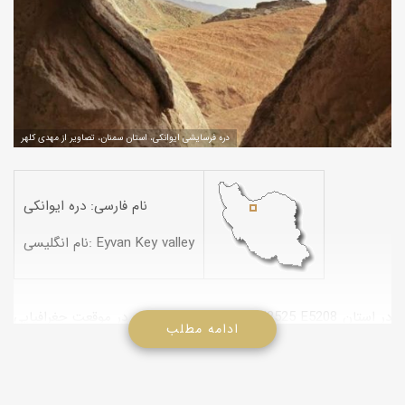
دره فرسایشی ایوانکی، استان سمنان، تصاویر از مهدی کلهر
نام فارسی: دره ایوانکی
نام انگلیسی: Eyvan Key valley
دره فرسایشی ایوانکی در موقعت جغرافیایی N3525 E5208 در استان
ادامه مطلب
سمنان واقع است. نام این پدیده تافونی یا “هوازدگی حفره ای”است.
تافونی ها حفره های عمیق و تو خالی هستند که توسط سازو کارهای
متفاوت هوازدگی بوجود می آیند. اشکال فرسایش بادی ایجاد شده بر
سنگها عمدتاً از خانواده تافونی ها هستند که در دامنه های رو به باد