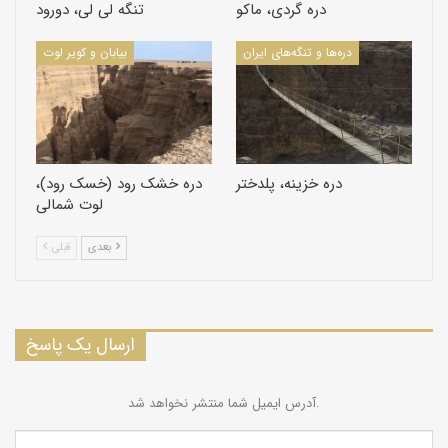
دره گردی، ماکو
تنگه لی لی، دورود
دره فرسایشی ایوانکی، استان سمنان، تصاویر از مهدی کلهر
دره‌ها و تنگه‌های ایران
بیابان و کویر لوت
از
13
1
بعدی
قبلی
دره خزینه، پلدختر
دره خشک رود (خسک رود)،
لوت شمالی
بعدی
قبلی
ارسال یک پاسخ
آدرس ایمیل شما منتشر نخواهد شد.