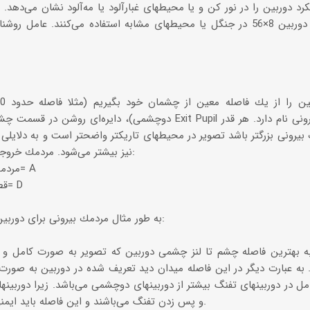
شكارچیان از دوربین 8×56 در جنگل‌ یا محیطهای مشابه استفاده می‌كنند. عا
دوچشمی)، دایره‌ای روشن در قسمت چشمی دوربین د یده می‌شود كه 
 بیرونی بزرگتر باشد تصویر در محیطهای تاریكتر واضحتر است و به دلایلی
نیز بیشتر می‌شود. مردمك خروجی از این فرمول بدست می‌آید:
مردمك بیرونی (خروجی) به میلیمتر= A
قطر لنز شیئی دوربین به میلیمتر= D
به طور مثال مردمك بیرونی برای دوربین 8×32 معادل 4 میلیمتر است:
 به عبارت دیگر در این فاصله میدان دید تعریف شده در دوربین‌ به صورت
مل در دوربینهای تفنگ بیشتر از دوربینهای دوچشمی می‌باشد. زیرا دوربی
و پس زدن تفنگ می‌باشند و این فاصله باید ایمنی چشم تیرانداز را فراهم نماید.