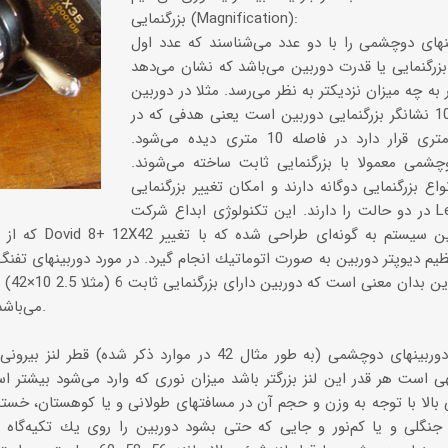
بزرگنمایی (Magnification):
نهای دوچشمی را با دو عدد می‌شناسند كه عدد اول
 بزرگنمایی یا قدرت دوربین می‌باشد كه نشان می‌دهد
به چه میزان نزدیكتر به نظر می‌رسد. مثلا در دوربین
دره‌ها و تنگه‌های ایران
42×10 عدد 10 نشانگر بزرگنمایی دوربین است یعنی هدفی كه در
تنگه لی لی، دورود
فاصله 100 متری قرار دارد در فاصله 10 متری دیده می‌شود.
وچشمی معمولا با بزرگنمایی ثابت ساخته می‌شوند.
واع بزرگنمایی دوگانه دارند و امكان تغییر بزرگنمایی
در دو حالت را دارند. این تكنولوژی ابداع شركت Leica می‌باشد
كه از این نمونه می
نظیم دیوپتر دوربین به صورت اتوماتیك انجام گیرد. در مورد دوربینهای تف
بزرگنمایی متغیر 2.5X تا 10X می‌باشد.
عدد دوم در دوربینهای دوچشمی (به طور مثال 42 در موارد ذكر 
ی است هر قدر این لنز بزرگتر باشد میزان نوری كه وارد می‌شود بیشتر ا
 بالا با توجه به وزن و حجم آن در مسافتهای طولانی و یا كوهستان، خس
نگلی و یا كم‌نور و جایی كه حتی بشود دوربین را روی یك تكیه‌گاه ثاب