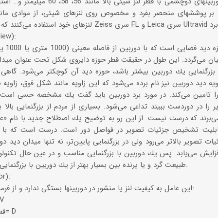
می‌توان از دوربینهای دوچشمی با قطر لنز 
ه بر پوششهای منحصر بفرد و مخصوص روی لنزهای شیئی، از موادی مانند 
میدان د
میدان ی
یان می‌گردد. این طول در حقیقت قطر حوزه دایروی شكل تحت عنوان میدا
بزرگنمایی یك دوربین بیشتر باشد، حوزه دید آن كوچكتر می‌شود. گاه
اویه دید دوربین نیز نام برده می‌شود كه این زاویه مانند شكل فوق، زاو
را تامین می‌كند. در مورد برد دوربین باید گفت یك مشخصه حسی است 
 را در دوردست ببیند تداعی می‌شود. بسیاری از مردم از بزرگنمایی بالا به
ی‌برند كه درست نیست. از این رو به توضیح یك اصطلاح جدید با نام «عمق دید» 
 تصویر بالاتر می‌رود ولی در بزرگنمایی پایین‌تر، نه تنها میدان دید د
فزایش می‌یابد. پس یك دوربین با بزرگنمایی مناسب و در عین حال تكنولوژ
طبیعت گرد و یا پرنده بین بسیار بهتر از یك دوربین با بزرگنمایی بالاتر و كارآیی پایین می‌باشد.
عامل ر
این عامل به كیفیت لنز یا منشور در دوربینها بستگی ندارد و از فرمول ریاضی زیر به دست می‌آید:
عامل روشنای
قطر لنز شیئی دوربین به میلیمتر= D