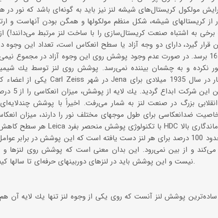
ایش مولكول كریستال‌های شیشه لنز نیز باید به گونه‌ای باشد كه نور در هنگ
ر از كریستالهای شیشه، شكل منظم مولكولها و همگن بودن آنهاست و ارت
ه برخی به اشتباه صنعت كریستال‌سازی را با ساخت لنز مرتبط می‌دانند!) از
ین قرار گیرد، دارای دو وجه آزاد یا سطح انعكاس است، تعداد این وجو
است تا عدد 16 برسد. در صورت عدم وجود پوشش روی این وجوه آزاد در مجموع ن
ور نكرده و به چشمان بیننده نمی‌رسد. پوشش روی لنز توسط یك شیمیدان
نقلابی بزرگ در صنعت لنز به شمار می‌رفت. اخیراً با پوشش چندلایه‌ای
هر سطح كاهش داده شده است. البته كمپ
به گذردهی حدود 100 درصد برای هر لنز دست یافته است كه این پوشش در برا
ی‌كند و از بین نمی‌رود. این بدان معنی است كه پوشش روی لنزها و نیز
نیست و این پوشش باید در لنزهای دوربینهای حرفه‌ای تا سالها كیفیت و كارآیی خود را حفظ كند.
ساده‌ترین پوشش لنز آنست كه روی یكی از وجوه لنز تنها یك لایه آن هم اغلب از 