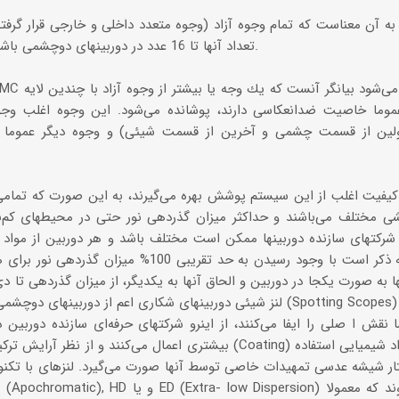
ه آن معناست كه تمام وجوه آزاد (وجوه متعدد داخلی و خارجی قرار گرف
تعداد آنها تا 16 عدد در دوربینهای دوچشمی باشد) با یك لایه پوشانده شده‌اند.
عموما خاصیت ضدانعكاسی دارند، پوشانده می‌شود. این وجوه اغلب وجوه
اولین از قسمت چشمی و آخرین از قسمت شیئی) و وجوه دیگر عموما ت
 كیفیت اغلب از این سیستم پوشش بهره می‌گیرند، به این صورت كه تمامی 
ی مختلف می‌باشند و حداكثر میزان گذردهی نور حتی در محیطهای كم‌نور
كتهای سازنده دوربینها ممكن است مختلف باشد و هر دوربین از مواد مخ
نماید. لازم به ذكر است با وجود رسیدن به حد تقریبی 0
ها به صورت یكجا در دوربین و الحاق آنها به یكدیگر، از میزان گذردهی تا د
لنز شیئی دوربینهای شكاری اعم از دوربینهای دوچشمی، دوربینهای تفنگ و تل
نقش ا صلی را ایفا می‌كنند، از اینرو شركتهای حرفه‌ای سازنده دوربین 
بیشتری اعمال می‌كنند و از نظر آرایش تركیبی و تعداد لنزها، نوع پ
ر شیشه عدسی تمهیدات خاصی توسط آنها صورت می‌گیرد. لنزهای با تكنول