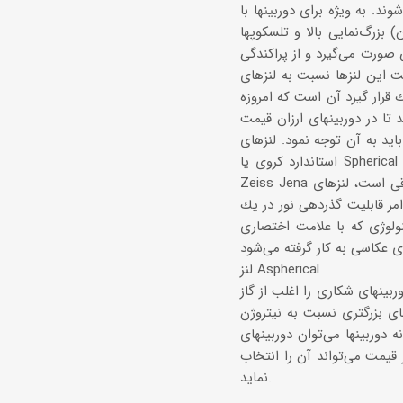
ند. به ویژه برای دوربینها با
بزرگ‌نمایی بالا و تلسكوپها (منظور همان Spotting Scopes است) كه نیاز به تشخیص جزئیات بیشتری می‌باشد از
 صورت می‌گیرد و از پراكندگی
 این لنزها نسبت به لنزهای
قرار گیرد آن است كه امروزه
 تا در دوربینهای ارزان قیمت
اید به آن توجه نمود. لنزهای
استاندارد كروی یا Spherical معرفی می‌شوند. یكی از ابداعات كمپانی Docter Optic كه در واقع همان شركت Carl
Zeiss Jena در منطقه آلمان شرقی است، لنزهای Aspherical است كه با ایجاد یك لبه در قسمت انتهایی لنز و یك
مر قابلیت گذردهی نور در یك
ژی كه با علامت اختصاری ASPH
لنز Aspherical
 N2 (نیتروژن) پر می‌كنند تا از تعرق و مه گرفتگی لنزها و یا موارد
های بزرگتری نسبت به نیتروژن
نهای Minox آلمان را نام برد. با توجه به مشخصات
ز قیمت می‌تواند آن را انتخاب
نماید.