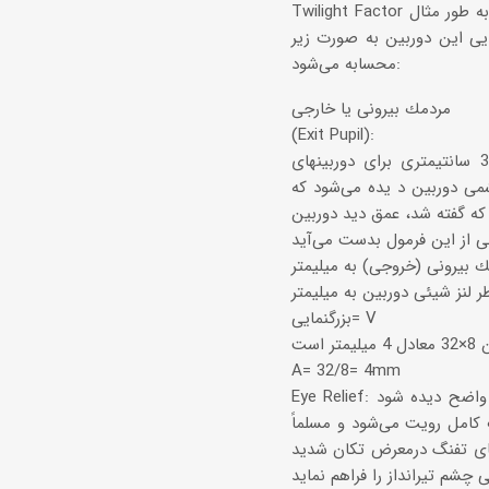
Twilight Factor قابلیت و عملكرد دوربین را در نور كن و یا محیطهای غبارآلود یا مه‌آلود نشان می‌دهد. به طور مثال
مل روشنایی این دوربین به صورت زیر
محسابه می‌شود:
مردمك بیرونی یا خارجی
(Exit Pupil):
اگر یك دوربین را از یك فاصله معین از چشمان خود بگیریم (مثلا فاصله حدود 30 سانتیمتری برای دوربینهای
Exit Pupil یا مردمك بیرونی نام دارد. هر قدر
 كه گفته شد، عمق دید دوربین
بزرگنمایی= V
A= 32/8= 4mm
Eye Relief: به بهترین فاصله چشم تا لنز چشمی دوربین كه تصویر به صورت كامل و واضح دیده شود، Eye relief
 كامل رویت می‌شود و مسلماً
نهای تفنگ درمعرض تكان شدید