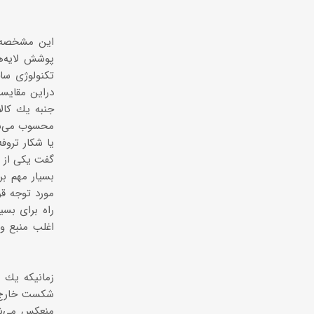
این مشخصه ا
پوشش لایه‌ه
تكنولوژی سا
دراین مقایسه
جنبه یك كالا
محسوب می‌شو
یا شكار تروف
گفت یكی از م
بسیار مهم بر
مورد توجه قر
راه برای بسی
اغلب منبع و 
زمانیكه یك د
شكست خارج می