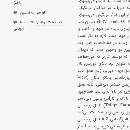
شیئی بالا مانند 56، 58، 60 میلیمتر و… استفاده نمود. به تازگی دوربینهای
(قاقم)
فلوراید در ساختار مولكولی
آلو سر
on
افشین
ید (FOV= Field Of View):
لاک پشت برکه ای
on
رومینا
ا حوزه دید فضایی است كه با دوربین از فاصله معینی (1000 متری یا 1000 یاردی) دیده می‌شود و اغلب با
اروپایی
ن دید است. لازم به ذكر است
ی اوقات در مشخصات فنی یك
یه بین دو وجهی است كه میدان
كه توسط كاربر كه می‌خواهد
 عنوان برد بالای دوربین نام
می‌پردازیم. عمق دید (Depth of
View) در حقیقت قابلیت تشخیص جزئیات تصویر در فواصل دور است. درست است كه با بزرگنمایی بالاتر امكان
وربین بیشتر می‌شود بلكه عمق
ی لنز بالا برای یك شكارچی،
وشنایی (Tvilight Factor):
ی= Z بزرگنمایی= V