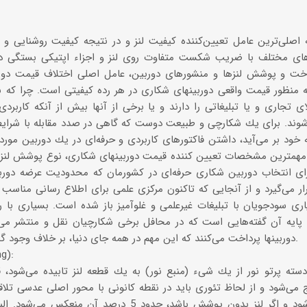
صلی‌ترین عامل تعیین‌كننده كیفیت لنز و در نتیجه كیفیت روشنایی و 
ای مختلف با ضریب شكست متفاوت روی لنز و اجزاء اپتیكی بستگی دارد
خت و پوشش لنزها و منشورهای دوربین، عامل اصلی اختلاف قیمت دوربی
 منظور قیمت واقعی دوربینهای شكاری در هر رده كیفیتی است. چرا كه ب
ی تجاری و یا تبلیغاتی را دارند و یا برخی از آنها بیش از آنكه كاربرد
ند. برای یك شكارچی و طبیعت دوست كه گاهی در صدد مقابله با شرا
ه خود بر می‌آید، داشتن فاكتورهای كاربردی و حرفه‌ای در یك دوربین مورد
همترین مشخصات تعیین كننده قیمت دوربینهای شكاری، نوع پوشش لنز می‌
ای انتخاب دوربین شكاری حرفه‌ای در كشورمان كه محدودیت عرضه دوربین
ار می‌گیرد و از آنجایی كه تاكنون مركزی علمی برای اطلاع رسانی مناسب 
اری سودجویان با تبلیغات غیرعلمی و غلوآمیز باز شده است. بسیاری با 
پایه‌‌ آن گفته‌هایی است كه در محافل برخی شكارچیان نقل و منتشر می‌
دوربینها پرداخت می‌كنند كه این مهم در همه جای دنیا، بر خلاف وجود گستره بازخرید نیز دیده می‌شود.
پوشش ر
سته پرتو نور از یك شیء (منبع نور) به یك قطعه لنز تابیده می‌شود، 
‌شود و از لحاظ تئوری باید در نقطه كانونی با محور اصلی عدسی تلاقی 
منعكس می‌شود و اگر لنز بدون پوشش باشد، حدود 5 درصد