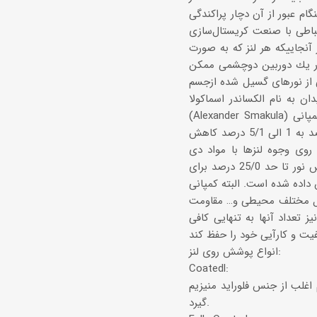
ام عبور از آن دچار پراكندگی
باطی با صنعت كریستال‌سازی
 آنجاییكه هر لنز كه به صورت
ه در یك دوربین دوچشمی ممكن
یمی از نورهای گسیل شده ازجسم
 به نام الكساندر اسماكولا
(Alexander Smakula) یكی از اعضاء كمپانی Carl Zeiss در شهر Jena برای اولین بار در سال 1935 میلادی برای
لنزهای دوربین این شركت ابداع گردید. یك لایه از پوشش، میزان انعكاسی را از 5 درصد به 1 الی 5/1 درصد كاهش
 روی وجوه لنزها با مواد دی
الكتریك كه خاصیت ضدانعكاسی برای طول موجهای مختلف نور را دارند، میزان انعكاس نور تا حد 25/0 درصد برای
انی Leica با تكنولوژی پوشش منحصر بفرد HDC یا پوشش با ماندگاری بالا
بر عوامل مختلف محیطی و… مقاومت
 تعداد آنها به تنهایی كافی
انواع پوشش روی لنز:
Coatedl:
جنس فلوراید منیزیم (MgF2) قرار
گیرد.