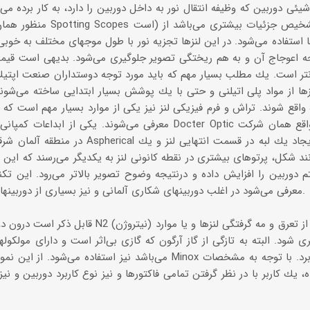
یئی دوربین كه وظیفه انتقال نور به داخل دوربین را دارد، به كار برده می‌شو
ا استفاده می‌شود. در این لنزها تجزیه نور با طول موجهای مختلف به خوبی
جه اعوجاج آن و به هم ریختگی تصویر جلوگیری می‌شود. بدیهی است قیمت
انتر است. یك مطلب بسیار مهم كه باید مورد توجه دوستداران صنعت اپتیك 
زها از مواد پلی اتیلنی و حتی با یك پوشش بسیار ابتدایی ساخته می‌شوند
 واقع شوند. تراش و فرم فیزیكی لنز نیز یكی از موارد بسیار مهم است كه ب
د شكل، پرتوهای بیشتری در نقطه كانونی لنز به یكدیگر می‌رسند كه این ا
 دوربین را افزایش داده و درنتیجه وضوح تصویر بالاتر می‌رود. این تكنولو
معرفی می‌شود در اغلب دوربینهای شكاری آلمانی و نیز بسیاری از دوربینهای عكاسی به كار گرفته می‌شود.
قابل ذكر است درون دوربینهای شكاری را اغلب از گاز
ی شود. البته به تازگی از گاز آرگون كه گازی بی‌اثر است و دارای مولكول
می‌باشد نیز استفاده می‌شود. از این نمونه دوربینها می‌توان دوربی
، یك كاربر با در نظر گرفتن تمامی فاكتورها و نیز نوع كاربرد دوربین و نی