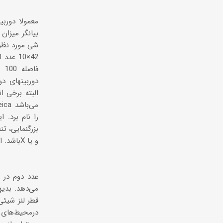
معمولا دوربی
بیانگر میزان
شی مورد نظر 
دوربینهای د
البته برخی ان
بزرگنمایی، ت
می‌دهد. بدیه
قطر لنز شیئی
درمحیط‌های ج