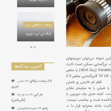
درياچه‌‌ها و تالاب‌های ایران
در
دره‌ها و تنگه‌های ایران
The Lagoonal Geo-
Tourism, Maku
تنگه لی لی، دورود
‌توان دوربینهای Dovid 8+ 12X42 را نام برد. این سیستم به گونه‌ای طراحی شده كه با تغییر
نگ، بزرگنمایی ممكن است ثابت
آخرین دیدگاه‌ها
(مثلاً 6×42) یا متغیر Variable (مثلا 2.5 10×42) باشد. این بدان معنی است كه دوربین دارای بزرگنمایی ثابت 6X و یا
لاک پشت برکه‌ای
on
نفس
قطر لنز خارجی ی شیئی:
خزری
شده) قطر لنز بیرونی یا شیئی را به میلیمتر نشان
ست. البته حمل یك دوربین با
مار آبی
on
به تو چه
ته‌كننده است و مناسب نیست.
(ناتریکس)
ت مانند سه‌پایه قرار دا د،
راسو
on
علیرضایعقوبیان