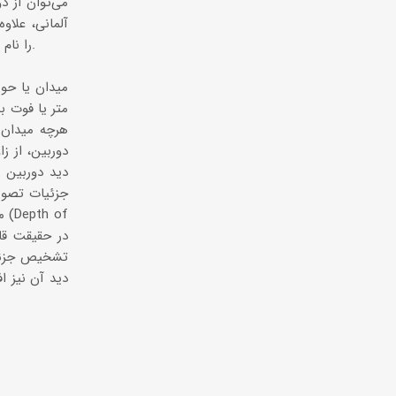
آلمانی، علاو
لنزهای خود استفاده می‌كنند كه از این نوع می‌توان دوربینهای Zeiss سری FL و Leica سری Ultravid را نام برد.
متر یا فوت ب
هرچه میدان 
دوربین، از ز
دید دوربین 
جزئیات تصویر
م
تشخیص جزئیات
دید آن نیز ا