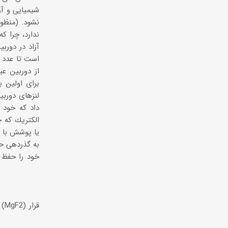
شیمیایی و آر
نشود. (منظو
ندارد، چرا ك
آزاد در دورب
از دوربین عب
داد كه خود ا
خود را حفظ م