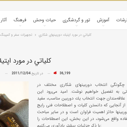
ارشات
آموزش
تور و گردشگری
حیات وحش
فرهنگ
آثار
كلياتي در مورد اپتيك دوربینهای شكاري
تجهیزات سفر و کمپینگ
كلياتي در مورد اپت
36,199
در تاریخ
2011/12/04
توسط
کویرشناسی
گونگی انتخاب دوربینهای شكاری مختلف در
طوفان شن و راهکارها
آتی به تفصیل خواهیم نوشت. امید می‌رود این
 علاقه‌مندان جهت انتخاب یك دوربین مناسب، مفید
 از آنجایی كه دانستن كلیات و اصطلاحات فنی رایج
کاروانسراها و قلعه‌های استان یزد
ربینها حائز اهمیت فراوان است و در سایر مباحث
فاده واقع می‌شود، در این بخش، این اصطلاحات را
کاروانسرای رباط زین
با ذكر جزئیات بیشتر یادآوری می‌كنیم:
الدین، مهریز