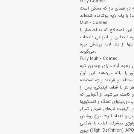
Fully Coated:
ته در فضای باز كه ممكن است
Multi- Coated:
این اصطلاح كه به اختصار با MC نمایش داده می‌شود بیانگر آنست كه یك وجه یا بیشتر از وجوه آزاد با چندین لایه
 ابتدایی و انتهایی انتخاب
نها از یك لایه پوشش بهره
می‌گیرند.
Fully Multi- Coated:
وجوه آزاد دارای چندین لایه
 را ارائه می‌دهند. این نوع
تلف و فرآیند ویژه استفاده
10% میزان گذردهی نور برای هر لنز یا قطعه اپتیكی، پس از
ی كاسته می‌شود. از آنجایی كه
سكوپها (Spotting Scopes) در انتقال نور
در كیفیت لنزهای شیئی تمركز
وشش (Coating) و نیز نوع مواد شیمیایی استفاده
وژی پیشرفته اغلب با علائمی
چون (High Definition) APO (Apochromatic), HD و یا ED (Extra- low Dispersion) معرفی می‌شوند كه معمولا