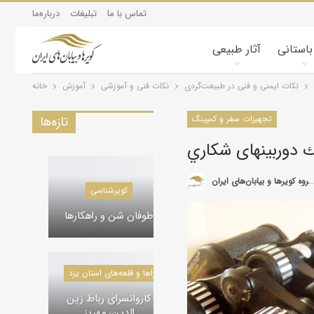
تماس با ما
تبلیغات
درباره‌ما
 باستانی
آثار طبیعی
نکات ایمنی و فنی در طبیعت‌گردی
نکات فنی و آموزشی
آموزش
خانه
تجهیزات سفر و کمپینگ
تازه‌ها
يك دوربینهای شكاري
گروه کویرها و بیابان‌های ایران
دره‌ها و تنگه‌های ایران
کویرشناسی
دره گردی، ماکو
طوفان شن و راهکارها
کاروانسراها و قلعه‌های استان یزد
کلیسا‌های تاریخی ایران
کاروانسرای رباط زین
کلیسا گردی، ماکو
الدین، مهریز