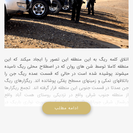
اتلاق کلمه ریگ به این منطقه این تصور را ایجاد میکند که این
منطقه کاملا توسط شن های روان که در اصطلاح محلی ریگ نامیده
میشوند پوشیده شده است در حالی که قسمت عمده ریگ جن را
باتلاقهای نمکی و زمینهای مسطح پفکی پوشانده اند. ریگزارهای ریگ
جن عمدتا در قسمت جنوبی این منطقه قرار گرفته اند. تجمع ریگزارها
از منطقه جنوب شرقی واقع در نزدیکی روستای همت آباد واقع
درشمال شرقی چوپانان (استان اصفهان) به صورت نواری باریک در
ادامه مطلب
جهت غربی آغاز میگردد که به این منطقه دم ریگ جن اتلاق میشود.
هر چه به سمت غرب حرکت کنیم عرض این نوار ماسه ای افزایش
یافته تا به بدنه اصلی اجتماع ماسه ای ریگ جن پیوند میخورند.
عرض این نوار در منطقه زرومند (آغاز تپه های ماسه ای) در حدود ۵۰۰