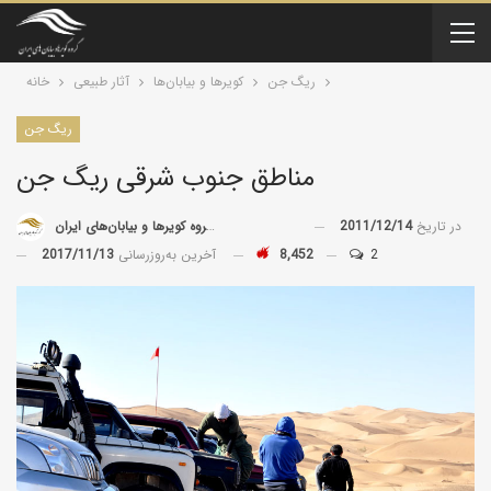
ریگ جن
کویرها و بیابان‌ها
آثار طبیعی
خانه
ریگ جن
مناطق جنوب شرقی ریگ جن
در تاریخ
2011/12/14
توسط
گروه کویرها و بیابان‌های ایران
2
8,452
آخرین به‌روزرسانی
2017/11/13