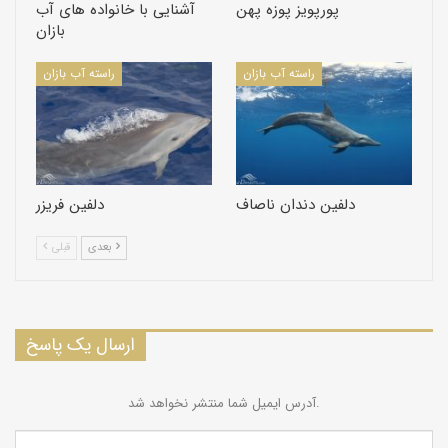
پورپویز پوزه‌ پهن
آشنایی با خانواده های آب
تمام اقیانوس‌ها به خصوص در آب‌های گرم.
پراكنش جهانی:
بازان
راسته آب بازان
راسته آب بازان
عادات:
معمولاً‌در دسته‌های پنج تا شش تایی مشاهده می‌شوند، برای
كنجكاوی نزدیك كشتی‌ها می‌آیند. طول فواره حدود چهار متر است.
معمولاً بین چهار تا 20 دقیقه زیر آّ باقی می‌مانند.
دلفین دندان ناصاف
دلفین فریزر
از ماهیان كوچك، سخت پوستان و سرپایان تغذیه می‌كند.
غذا:
بعدی
قبلی
تولید مثل:
در تمام فصول قادر به جفت‌گیری هستند. طول آبستنی
حدود 12 ماه است. یك بچه می‌زاید كه حدود سه و نیم متر طول و
ارسال یک پاسخ
حدود یك تن وزن دارد. كمتر از یك سال شیر می‌خورد. در 10 تا 12
سالگی به سن بلوغ می‌رسد. طول عمر حدود 72 سال است.
آدرس ایمیل شما منتشر نخواهد شد.