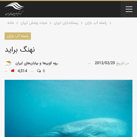
راسته آب بازان
پستانداران ايران
حیات وحش ایران
خانه
راسته آب بازان
نهنگ براید
در تاریخ
2012/02/25
توسط
گروه کویرها و بیابان‌های ایران
4,514
0