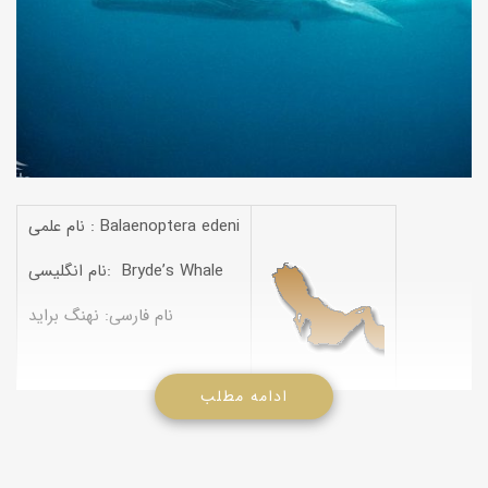
نام علمی : Balaenoptera edeni
نام انگلیسی: Bryde’s Whale
نام فارسی: نهنگ براید
ادامه مطلب
(وال براید ) ( نهنگ گرمسیری )