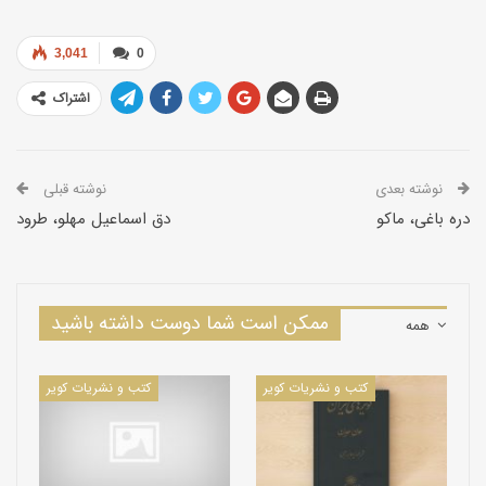
انضمام مجموعه‌ای از اطلاعات تاریخی و مستند شرح داده است.
3,041
0
نویسنده:پرویز رجبی
اشتراک
ناشر: مركز بین‌المللی گفتگوی تمدنها، پژواك كیوان
نوشته بعدی
نوشته قبلی
دره باغی، ماکو
دق اسماعیل مهلو، طرود
ممکن است شما دوست داشته باشید
همه
کتب و نشریات کویر
کتب و نشریات کویر