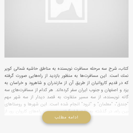
كتاب، شرح سه مرحله مسافرت نویسنده به مناطق حاشیه شمالی كویر
نمك است. این مسافرت‌ها به منظور بازدید از راه‌هایی صورت گرفته
كه در قدیم كاروانیان از طریق آن از مازندران و شاهرود و خراسان به
یزد و اصفهان و جنوب ایران سفر كرده‌اند. هر كدام از مسافرت‌های سه
گانه نویسنده، از سه مسیر متفاوت به قصد دیدار از سه شهر مهم
"جندق"، "معلمان" و "ترود" انجام شده است. این شهرها و روستاهای
بین راه، در گذشته به علت قرار گرفتن در مسیر راه‌های كاروان رو، از
ادامه مطلب
رونق چشمگیری برخوردار بوده‌اند. نویسنده، آنچه در سفر بر او گذشته،
از آب و هوا و وضعیت راه‌ها، مردم روستاها و شهرهای بین راه گرفته
تا آثار و بناهای تاریخی و كتیبه‌های مربوط به این مناطق را به