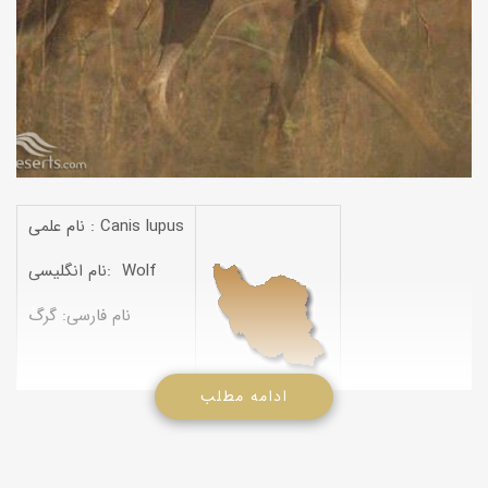
نام علمی : Canis lupus
نام انگلیسی: Wolf
نام فارسی: گرگ
ادامه مطلب
(ترکمنی: موجَک) (ترکی: قورد) (کردی: وِرگ) (مازندرانی: وِرگ)