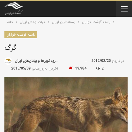
راسته گوشت خواران
پستانداران ايران
حیات وحش ایران
خانه
راسته گوشت خواران
گرگ
در تاریخ
2012/02/25
توسط
گروه کویرها و بیابان‌های ایران
2
19,984
آخرین به‌روزرسانی
2018/05/09