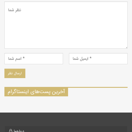
دهند. معمولاً طعمه خود را به وسیله بوی مستقیم و یا تعقیب بوی به
جای مانده در رد طعمه پیدا می‌کنند. صدای گرگ شباهت زیادی به
پارس سگ دارد. گاهی اوقات به خصوص در فصل جفت‌گیری زوزه‌ای
بسیار طولانی و غم‌انگیزی سر می‌دهند که در مناطق باز از فاصله ۱۶
کیلومتری برای انسان قابل شنیدن است.
لانه فقط برای تولیدمثل مورد استفاده قرار می‌گیرد و به وسیله یک یا
چند راه خروجی که طول آنها ممکن است به ۲ تا ۴ متر برسد با سطح
زمین ارتباط دارد. این لانه ممکن است سال‌های متمادی مورد
استفاده قرار گیرد.
آخرین پست‌های اینستاگرام
غذا:
از علف‌خواران بزرگ نظیر قوچ وحشی، کل‌وبز، آهو، مرال، شوکا، و
نیز از مهره‌داران کوچک و پرندگان تغذیه می‌کند. در موقع کمیابی
طعمه، از لاشه حیوانات و مواد گیاهی نیز استفاده می‌کنند. در منطقه
حفاظت شده مراکان واقع در آذربایجان غربی، در فصل تابستان علیرغم
مراقبت‌های انجام شده تعدادی گرگ به مزارع هندوانه هجوم آورده و
درباره‌ما