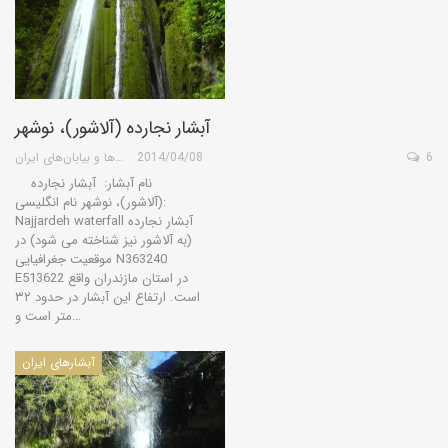
آبشار نجارده (آلاشور)، نوشهر
6
2014/04/08
گروه کویرها و بیابان‌های ایران
نام آبشار: آبشار نجارده
(آلاشور)، نوشهر نام انگلیسی:
Najjardeh waterfall آبشار نجارده
(به آلاشور نیز شناخته می شود) در
موقعیت جغرافیایی N363240
E513622 در استان مازندران واقع
است. ارتفاع این آبشار در حدود ۳۲
متر است و…
آبشارهای ایران