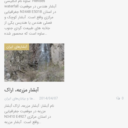
ساوه نام انگلیسی: Hendes
waterfall آبشار هندس در موقعیت
جغرافیایی N3448 E5018 در استان
مرکزی واقع است. آبشار کوچک و
فصلی هندس یا هندیس یکی از
جاذبه های طبیعت گردی جنوب
ساوه است که محصور شده…
آبشارهای ایران
آبشار مزرعه، اراک
0
2014/04/07
گروه کویرها و بیابان‌های ایران
نام آبشار: آبشار مزرعه، اراک آبشار
مزرعه در موقعیت جغرافیایی
N3410 E4927 در استان مرکزی
واقع است. آبشار مزرعه…