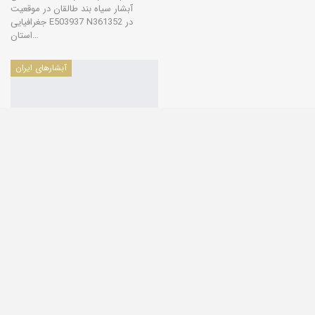
آبشار سیاه بند طالقان در موقعیت
جغرافیایی E503937 N361352 در
استان…
آبشارهای ایران
آبشار حیاط، طالقان
0
2014/04/06
گروه کویرها و بیابان‌های ایران
نام آبشار: آبشار حیاط، طالقان آبشار
حیاط در موقعیت جغرافیایی
N361501 E504108 در استان البرز
واقع است.…
آبشارهای ایران