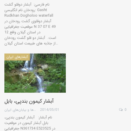
نام فارسی: آبشار دوقلو گشت
رودخان نام انگلیسی: Gasht
Rudkhan Dogholoo waterfall
آبشار دوقلوی گشت رودخان در
موقعیت جغرافیایی N 37 07 E 49
12 در استان گیلان واقع
است. آبشار دو قلو گشت رودخان
از جاذبه های طبیعت استان گیلان…
آبشارهای ایران
آبشار کیمون بندپی، بابل
0
2014/05/01
گروه کویرها و بیابان‌های ایران
نام آبشار: آبشار کیمون بندپی،
بابل آبشار کیمون در موقعیت
جغرافیایی N361734 E523525 در