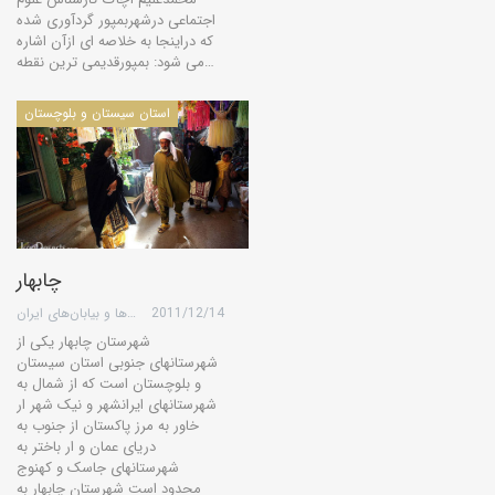
اجتماعی درشهربمپور گردآوری شده
که دراینجا به خلاصه ای ازآن اشاره
می شود: بمپورقدیمی ترین نقطه…
استان سیستان و بلوچستان
چابهار
2011/12/14
گروه کویرها و بیابان‌های ایران
شهرستان چابهار یکی از
شهرستانهای جنوبی استان سیستان
و بلوچستان است که از شمال به
شهرستانهای ایرانشهر و نیک شهر ار
خاور به مرز پاکستان از جنوب به
دریای عمان و ار باختر به
شهرستانهای جاسک و کهنوج
محدود است شهرستان چابهار به