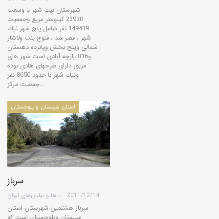
شهرستان نیك شهر با وسعت
23930 كیلومتر مربع وجمعیت
149419 نفر شامل پنج شهر نیك
شهر ، قصر قند ، فنوج بنت ولاشار
شمالی وپنج بخش وپانزده دهستان
و816 پارچه آبادی است.شهر های
مزبور دارای طرحهای هادی بوده
ونیك شهر با حدود 8650 نفر
جمعیت مركز…
استان سیستان و بلوچستان
سرباز
2011/12/14
گروه کویرها و بیابان‌های ایران
سرباز هشتمین شهرستان استان
سیستان وبلوچستان است که