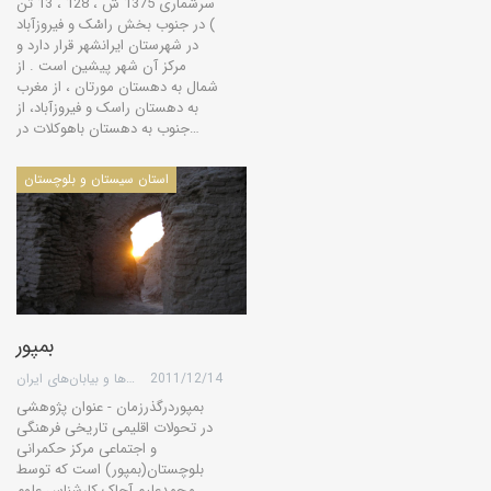
سرشماری 1375 ش ، 128 ، 13 تن
) در جنوب بخش راسْک و فیروزآباد
در شهرستان ایرانشهر قرار دارد و
مرکز آن شهر پیشین است . از
شمال به دهستان مورتان ، از مغرب
به دهستان راسک و فیروزآباد، از
جنوب به دهستان باهوکلات در…
استان سیستان و بلوچستان
بمپور
2011/12/14
گروه کویرها و بیابان‌های ایران
بمپوردرگذرزمان - عنوان پژوهشی
در تحولات اقلیمی تاریخی فرهنگی
و اجتماعی مرکز حکمرانی
بلوچستان(بمپور) است که توسط
محمدعلیم آچاک کارشناس علوم