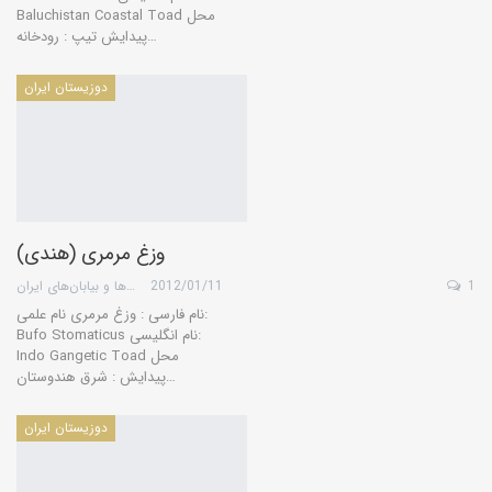
Baluchistan Coastal Toad محل
پیدایش تیپ : رودخانه…
دوزیستان ایران
وزغ مرمری (هندی)
1
2012/01/11
گروه کویرها و بیابان‌های ایران
نام فارسی : وزغ مرمری نام علمی:
Bufo Stomaticus نام انگلیسی:
Indo Gangetic Toad محل
پیدایش : شرق هندوستان…
دوزیستان ایران