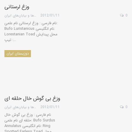
وزغ لرستانی
0
2012/01/11
گروه کویرها و بیابان‌های ایران
نام فارسی : وزغ لرستانی نام علمی:
Bufo Luristanicus نام انگلیسی:
Lorestanian Toad محل پیدایش
تیپ :…
دوزیستان ایران
وزغ بی گوش خال حلقه ای
0
2012/01/11
گروه کویرها و بیابان‌های ایران
نام فارسی : وزغ بی گوش خال
حلقه ای نام علمی: Bufo Surdus
Annulatus نام انگلیسی: Ring
Spotted Earless Toad محل…