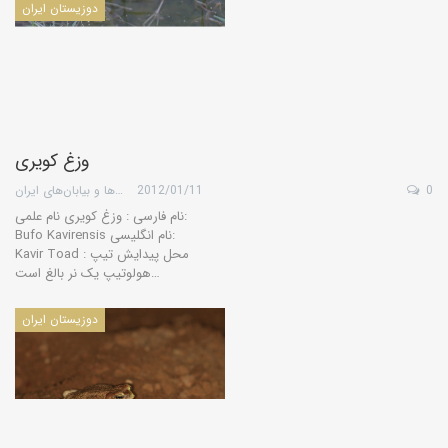
دوزیستان ایران
وزغ کویری
0
2012/01/11
گروه کویرها و بیابان‌های ایران
نام فارسی : وزغ کویری نام علمی:
Bufo Kavirensis نام انگلیسی:
Kavir Toad محل پیدایش تیپ :
هولوتیپ یک نر بالغ است…
دوزیستان ایران