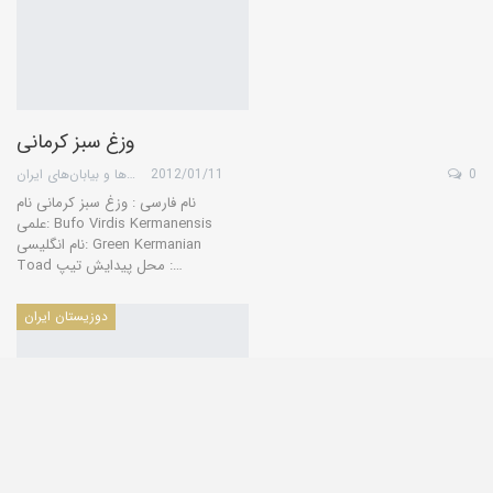
وزغ سبز کرمانی
0
2012/01/11
گروه کویرها و بیابان‌های ایران
نام فارسی : وزغ سبز کرمانی نام
علمی: Bufo Virdis Kermanensis
نام انگلیسی: Green Kermanian
Toad محل پیدایش تیپ :…
دوزیستان ایران
وزغ سبز عربی