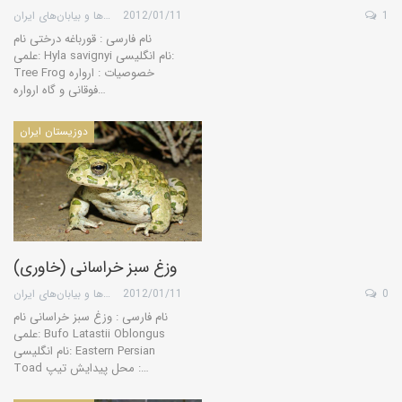
1
2012/01/11
گروه کویرها و بیابان‌های ایران
نام فارسی : قورباغه درختی نام
علمی: Hyla savignyi نام انگلیسی:
Tree Frog خصوصیات : ارواره
فوقانی و گاه ارواره…
دوزیستان ایران
وزغ سبز خراسانی (خاوری)
0
2012/01/11
گروه کویرها و بیابان‌های ایران
نام فارسی : وزغ سبز خراسانی نام
علمی: Bufo Latastii Oblongus
نام انگلیسی: Eastern Persian
Toad محل پیدایش تیپ :…