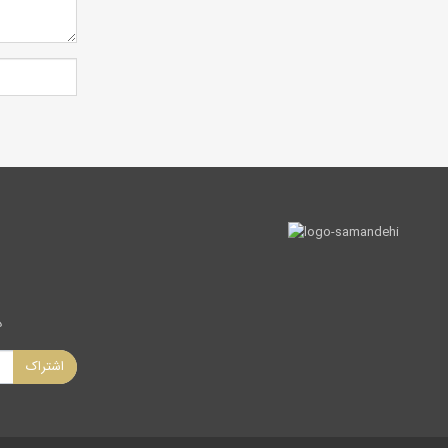
د
اشتراک