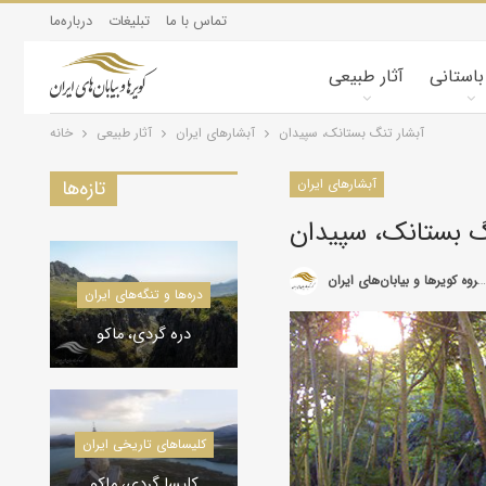
تماس با ما
تبلیغات
درباره‌ما
 باستانی
آثار طبیعی
آبشار تنگ بستانک، سپیدان
آبشارهای ایران
آثار طبیعی
خانه
آبشارهای ایران
تازه‌ها
گ بستانک، سپیدان
گروه کویرها و بیابان‌های ایران
دره‌ها و تنگه‌های ایران
کویرشناسی
دره گردی، ماکو
طوفان شن و راهکارها
کاروانسراها و قلعه‌های استان یزد
کلیسا‌های تاریخی ایران
کاروانسرای رباط زین
کلیسا گردی، ماکو
الدین، مهریز