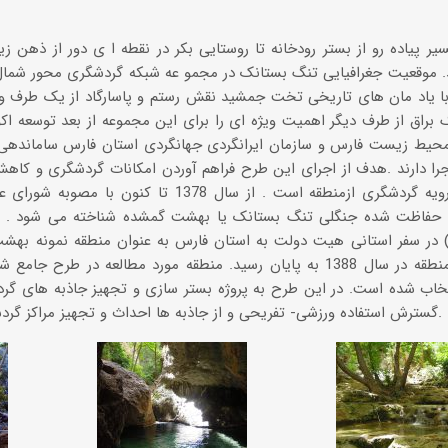
یر پیاده رو از بستر رودخانه تا روستایی بکر در نقطه ا ی دور از ذهن ز
. موقعیت جغرافیایی تنگ بستانک در مجمو عه شبکه گردشگری محور شمال 
با یاد مان های تاریخی تخت جمشید نقش رستم و پاسارگاد از یک طرف و 
 براق از طرف دیگر اهمیت ویژه ای را برای این مجموعه از بعد توسعه اکو
یط زیست فارس و سازمان ایرانگردی جهانگردی استان فارس ساماندهی
را دارند .هدف از اجرای این طرح فراهم آوردن امكانات گردشگری و كاه
استفاده بی رویه گردشگری ازمنطقه است . از سال 378
 حفاظت شده جنگلی تنگ بستانک یا بهشت گمشده شناخته می شود . 
 در سفر استانی هیت دولت به استان فارس به عنوان منطقه نمونه به
امکانسنجی منطقه در سال 1388 به پایان رسید. منطقه مورد مطالعه در ط
خاب شده است. در این طرح به پروژه بستر سازی و تجهیز جاذبه های گرد
گسترش استفاده ورزشی- تفریحی و از جاذبه ها احداث و تجهیز مراکز گردشگری طبیعی اشاره شده است.