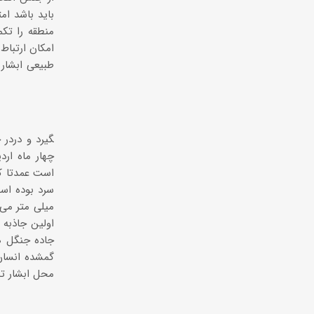
باید باشد ام
منطقه را تک
امکان ارتباط
طبیعی ابشار 
چهار ماه ارد
است عمدتا کو
میلی متر می 
اولین جاذبه
جاده جنگل ها
گمشده انسان 
محل ابشار تن