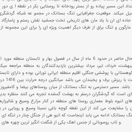
تداد این مسیر پیاده رو از بستر رودخانه تا روستایی بکر در نقطه ا ی دور
میل میکند. موقعیت جغرافیایی تنگ بستانک در مجمو عه شبکه گردشگر
 جاده ای ان با یاد مان های تاریخی تخت جمشید نقش رستم و پاسارگاد 
مارگون و تنگ براق از طرف دیگر اهمیت ویژه ای را برای این مجموعه از 
یبهشت، خرداد، تیر، مرداد بیشترین بازدیدكنندگان به منطقه مراجعه می
هستانی با پوششی جنگلی اقلیم منطقه ایرانی تورانی بوده و دارای تاب
باشد. مسیر دسترسی به تنگ بستانک از میان روستاهای بیضا و کامفیروز و
 ای است که گردشگران درسفر به بهشت گمشده تجربه می کنند منظره بدیع
ی انبوه بلوط معماری روستا های منطقه در کنار مزارع وسیع و شالیزار
را مشایعت می کند از این نقطه کوچه باغی نسبتا وسیع و رویایی در پی
گ بستانک ادامه می یابد اینجاست که انبو هی از جنگل چنار در تنگه ای ن
و تاب روسوباتی از جنس اهک یکی از شگفت انگیز ترین چهره های طبیعت را به نمایش می گذارد.