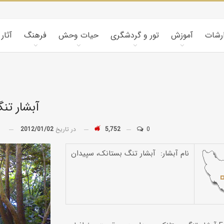
ارشات
آموزش
تور و گردشگری
حیات وحش
فرهنگ
آثار
آبشار تن
0
5,752
در تاریخ
2012/01/02
توسط
کویرشناسی
نام آبشار: آبشار تنگ بستانک، سپیدان
طوفان شن و راهکارها
کاروانسراها و قلعه‌های استان یزد
کاروانسرای رباط زین
الدین، مهریز