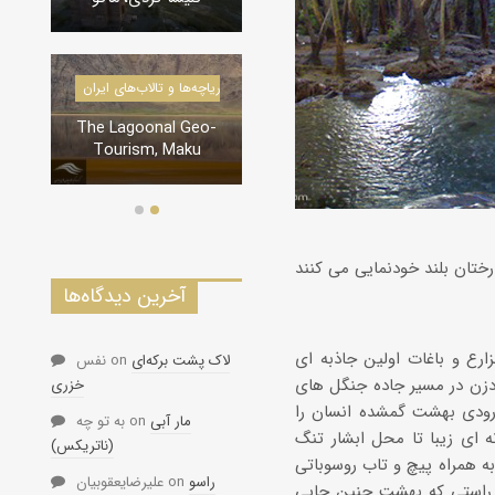
درياچه‌‌ها و تالاب‌های ایران
در
دره‌ها و تنگه‌های ایران
The Lagoonal Geo-
Tourism, Maku
تنگه لی لی، دورود
آخرین دیدگاه‌ها
رع و باغات اولین جاذبه ای
لاک پشت برکه‌ای
on
نفس
دزن در مسیر جاده جنگل های
خزری
 ورودی بهشت گمشده انسان را
مار آبی
on
به تو چه
 ای زیبا تا محل ابشار تنگ
(ناتریکس)
به همراه پیچ و تاب روسوباتی
راسو
on
علیرضایعقوبیان
 راستی که بهشت چنین جایی