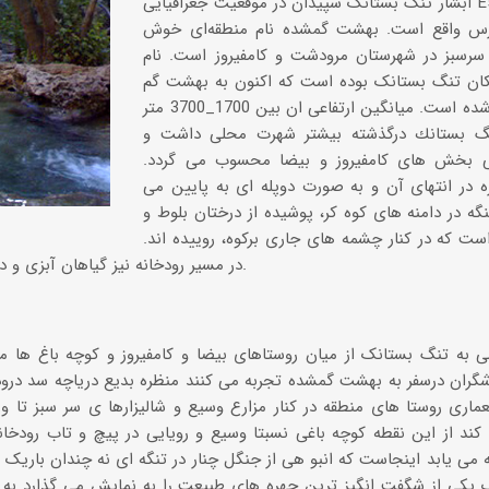
آبشار تنگ بستانک سپیدان در موقعیت جغرافیایی E5209 N3019
ارس واقع است. بهشت گمشده نام منطقه‌ای خوش
سرسبز در شهرستان مرودشت و کامفیروز است. نام
ان تنگ بستانک بوده است که اکنون به بهشت گم
شده مشهور شده است. میانگین ارتفاعی ان بین 1700_3700 متر
دره‌ها و تنگه‌های ایران
گ بستانك درگذشته بیشتر شهرت محلی داشت و
تنگه لی لی، دورود
قی بخش های كامفیروز و بیضا محسوب می گردد.
ه در انتهای آن و به صورت دوپله ای به پایین می
نگه در دامنه های کوه کر، پوشیده از درختان بلوط و
ست که در کنار چشمه های جاری برکوه، روییده اند.
در مسیر رودخانه نیز گیاهان آبزی و درختان بلند خودنمایی می کنند.
به تنگ بستانک از میان روستاهای بیضا و کامفیروز و کوچه باغ ها مزا
گران درسفر به بهشت گمشده تجربه می کنند منظره بدیع دریاچه سد درو
عماری روستا های منطقه در کنار مزارع وسیع و شالیزارها ی سر سبز تا
د از این نقطه کوچه باغی نسبتا وسیع و رویایی در پیچ و تاب رودخانه
 می یابد اینجاست که انبو هی از جنگل چنار در تنگه ای نه چندان باریک 
یکی از شگفت انگیز ترین چهره های طبیعت را به نمایش می گذارد به