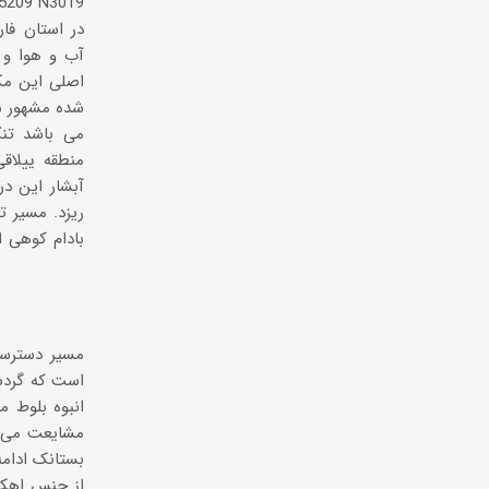
در استان ف
آب و هوا و 
اصلی این مک
می باشد تن
منطقه ییلا
آبشار این در
ریزد. مسیر ت
بادام کوهی ا
مسیر دسترسی 
است که گردش
انبوه بلوط م
مشایعت می کن
بستانک ادامه
از جنس اهک 