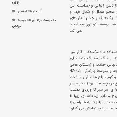
(قاقم)
 از ذهن زیبایی و جذابیت این
آلو سر
on
افشین
ی محور شمال و شمال غرب و
از یک طرف و چشم انداز های
لاک پشت برکه ای
on
رومینا
بعد توسعه اکو توریسم ایجاد
اروپایی
می کند.
در حال حاضر در حدود 6 ماه از سال در فصول بهار و تابستان منطقه مورد استفاده بازدیدكنندگان قرار می‎گیرد و در
كنند . تنگ بستانگ منطقه ای
ستانهایی خشک و زمستان هایی
سرد بوده است با ریزش برف و یخبندان می باشد میانگین درجه حرارت بین 1416 درجه و متوسط بارندگی 42/479
 کوچه باغ ها مزارع و باغات
 دریاچه سد درودزن در مسیر
ها ی سر سبز تا ورودی بهشت
چ و تاب رودخانه ای زیبا تا
ه چندان باریک به همراه پیچ