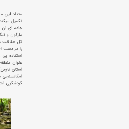
متداد این مس
تکمیل میکند
جاده ای ان 
مارگون و تنگ
كل حفاظت مح
را در دست اج
عنوان منطقه
استان فارس)
گردشگری انت