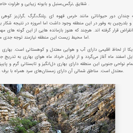
شقایق ,نرگس,سنبل و بابونه زیبایی و طراوت خاصی را به این منطقه می بخشد .
 چندان دور حیواناتی مانند خرس قهوه ای ,پلنگ,گرگ ,گراز,بز کوهی 
و بلدرچین به وفور در این منطقه وجود داشت اما امروزه در نتیجه شکار ب
انقراض قرار گرفته اند. هرچند که هنوز بازمانده هایی از این گونه های مه
اما محیط زیست این منطقه نیازمند توجه جدی مسئولین محلی و استانی است.
کا از لحاظ اقلیمی دارای آب و هوایی معتدل و کوهستانی است. بهاری ز
وایل اسفند ماه آغاز می‌گردد و از اوایل خرداد ماه هوای بهاری به تدریج ج
مام نواحی جنوبی این منطقه دارای بهاری دل‌انگیز و تابستانی گرم و پای
معتدل است. مناطق شمالی آن دارای زمستان‌های سرد همراه با برف و تابستان‌های معتدل می‌باشد.