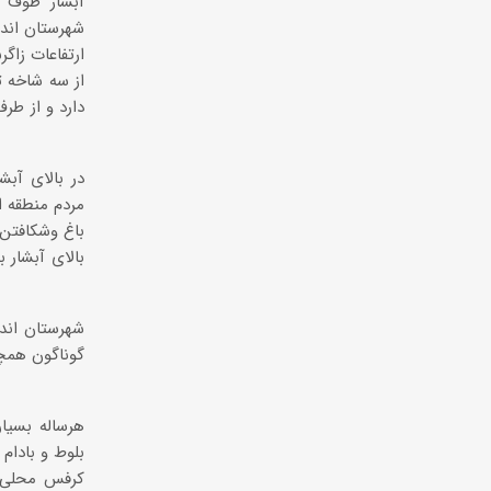
آبشار طوف 
شهرستان اندیک
ارتفاعات زاگ
دارد و از طر
در بالای آبش
مردم منطقه اع
باغ وشکافتن
بالای آبشار 
شهرستان اندی
گوناگون همچ
هرساله بسیا
بلوط و بادام
کرفس محلی و 