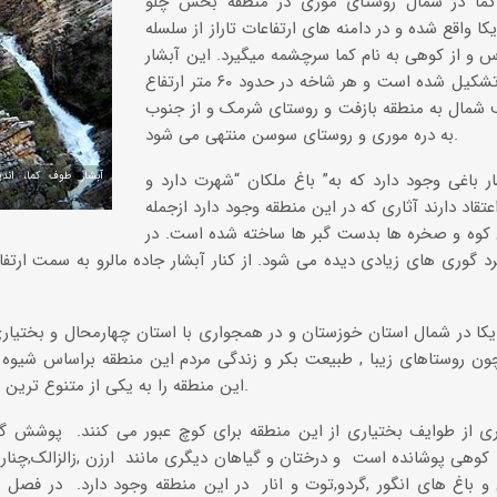
کما در شمال روستای موری در منطقه بخش چلو
ا واقع شده و در دامنه های ارتفاعات تاراز از سلسله
رس و از کوهی به نام کما سرچشمه میگیرد. این آبشار
از سه شاخه تشکیل شده است و هر شاخه در حدود ۶۰ متر ارتفاع
ف شمال به منطقه بازفت و روستای شرمک و از جنوب
به دره موری و روستای سوسن منتهی می شود.
ار باغی وجود دارد که به” باغ ملکان “شهرت دارد و
آبشار طوف کما، اندی
تقاد دارند آثاری که در این منطقه وجود دارد ازجمله
 کوه و صخره ها بدست گبر ها ساخته شده است. در
برد گوری های زیادی دیده می شود. از کنار آبشار جاده مالرو به سمت ارتفا
کا در شمال استان خوزستان و در همجواری با استان چهارمحال و بختیار
ون روستاهای زیبا , طبیعت بکر و زندگی مردم این منطقه براساس شیوه 
این منطقه را به یکی از متنوع ترین مناطق کشور تبدیل کرده است.
ری از طوایف بختیاری از این منطقه برای کوچ عبور می کنند. پوشش گی
 کوهی پوشانده است و درختان و گیاهان دیگری مانند ارزن ,زالزالک,چنار 
باغ های انگور ,گردو,توت و انار در این منطقه وجود دارد. در فصل به