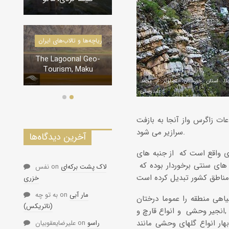
درياچه‌‌ها و تالاب‌های ایران
دره‌ها و تنگه‌های ایران
The Lagoonal Geo-
تنگه لی لی، دورود
Tourism, Maku
کا، استان خوزستان، تصاویر از محمد
علیدوستی
عات زاگرس واز آنجا به بازفت
سرازیر می شود.
آخرین دیدگاه‌ها
ی واقع است که از جنبه های
های سنتی برخوردار بوده که
لاک پشت برکه‌ای
on
نفس
خزری
مار آبی
on
به تو چه
اهی منطقه را عموما درختان
(ناتریکس)
,انجیر وحشی و انواع قارچ و
ار انواع گلهای وحشی مانند
راسو
on
علیرضایعقوبیان