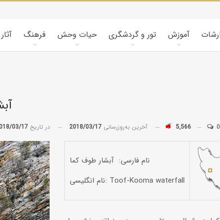
ارشات
آموزش
تور و گردشگری
حیات وحش
فرهنگ
آثار
آبش
0
5,566
آخرین به‌روزرسانی
2018/03/17
در تاریخ
018/03/17
نام فارسی: آبشار طوف کما
نام انگلیسی: Toof-Kooma waterfall