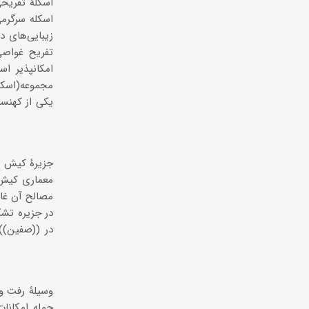
اسکلۀ تفریح
اسکله سرگرمی
زیبایی‌های د
تفریح غواصی
امکانپذیر ا
مجموعه(اسکل
یکی از کهنس
جزیرۀ کیش ه
معماری کیش 
مصالح آن غال
در جزیره تش
در ((صفین))د
وسیلۀ رفت و 
جمله امکانا