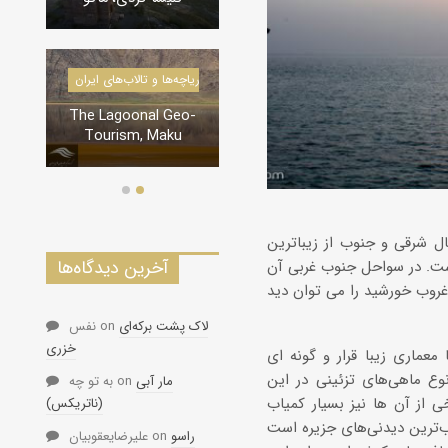
درياچه‌‌ها 
دره‌ها و تنگه‌های ایران
l Geo-
تنگه لی لی، دورود
Maku
ال شرقی و جنوب از زیباترین
آخرین دیدگاه‌ها
ت. در سواحل جنوب غربی آن
لاک پشت برکه‌ای
on
نفس
خزری
عماری زیبا قرار و گونه ای
 ماهیان و آبزیان اطراف جزیره در آن به تماشا گذارده شده است. قریب70 نوع ماهی‌های تزئینی در این
مار آبی
on
به تو چه
ی از آن ها نیز بسیار کمیاب
(ناتریکس)
راسو
on
علیرضایعقوبیان