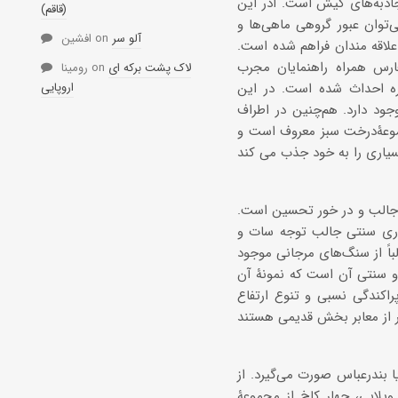
اذبه‌های کیش است. ادر این
(قاقم)
‌توان عبور گروهی ماهی‌ها و
آلو سر
on
افشین
علاقه مندان فراهم شده است.
ارس همراه راهنمایان مجرب
لاک پشت برکه ای
on
رومینا
اروپایی
ره احداث شده است. در این
ود دارد. هم‌چنین در اطراف
جموعۀدرخت سبز معروف است و
 جالب و در خور تحسین است.
اری سنتی جالب توجه سات و
اً از سنگ‌های مرجانی موجود
و سنتی آن است که نمونۀ آن
راکندگی نسبی و تنوع ارتفاع
ا بندرعباس صورت می‌گیرد. از
یلایی، چهار کاخ از مجموعۀ