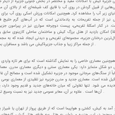
ی جزیرۀ کیش با امکانات مفید و مختصر در بخش جنوبی جزیره از دیگر ج
‌هایی از قبیل گردش در روی آب با قایق کف شیشه‌ای که از بالای آن می
نیای زیر آب را مشاهده کرد, هم‌چنین امکانات ورزش اسکی روی آب برای 
 نیز از جمله تفریحات به یاد‌ماندنی است که در آب‌های گرم خلیج ف
ست. در کنار اسکلۀ تفریحی، پیست دوچرخه سواری نیز در پیرامون جزی
ۀ) امکان بازدید از هتل برزگ کیش و ساختمان ساحلی کازینوی سابق وج
ال‌ترین درختان جزیره، مجموعه‌ای تفریحی و دیدنی ایجاد شده که به م
از جمله مراکز زیبا و جذاب جزیرۀکیش می باشد و مسافران بسیاری را به خود جذب می کند .
م‌چنین معماری خاصی را به نمایش گذاشته است که برای هر تازه واردی
دو شکل متمایز دارد: یکی معماری سنتی و دیگری معماری مدرن. معم
باً از سنگ‌های مرجانی موجود در جزیره تشکیل شده است و مصالح آن غالب
کیل شده است. معماری جدید و مدرن جزیره نیز تقلیدی از معماری بومی 
یده می شود. تنها تفاوتی که میان خانه‌های جدید و قدیم وجود دارد، پ
آن‌ها است . علاوه بر آن، معابر عمومی جدید نیز به نسبت وسیع تر از معابر بخش قدیمی هستند .
آمد به کیش، کشتی و هواپیما است که از طریق پرواز از تهران یا شیراز ی
ت موجود در این جزیره می‌توان به هتل سه طبقه، هتل کیش، کلبه‌های و