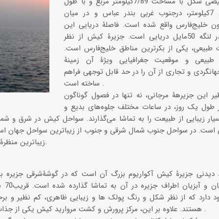
این جزیره بیضی شکل با مساحت 7/89کیلومتر مربع و با طول
6/15و عرض 7کیلومتر، درجنوب غربی بندر عباس و در میان
ون خلیج‌فارس واقع شده است. فاصلۀ دریایی این
جزیره تا بندر لنگه 50مایل دریایی است. جزیرۀ کیش از نظر
بیعی، یکی از بکر‌ترین مناطق خلیج‌فارس است.
 طبیعی و موقعیت جغرافیایی ویژۀ آن زمینۀ
 جهانگردی و تجاری از آن را در حد قابل توجهی فراهم
ساخته است .
یر این جزیرهۀ مرجانی، نه تنها در فصول گوناگون
ر طول یک روز، در ساعات مختلف جلوه‌های بدیع و
سیار زیبایی از طبیعت را به تماشا می‌گذارند. سواحل کیش در شرق و شم
است. در سواحل جنوب شمال شرقی و جنوب از زیباترین سواحل جهان اس
زیباترین منظرۀغروب خورشید را می توان دید.
ط دیدنی جزیرۀ کیش آکواریوم بزرگ آن است که در گوشۀشرقی جزیره با م
مختلف
د دارد که از نظر شکل و رنگ پولک ها و زیبایی ظاهری، کم نظیر و برخ
هستند. علاوه بر این، مرکز پرورش و کشت مروارید کیش یکی از جذاب‌ترین دیدنی‌های جزیره است .