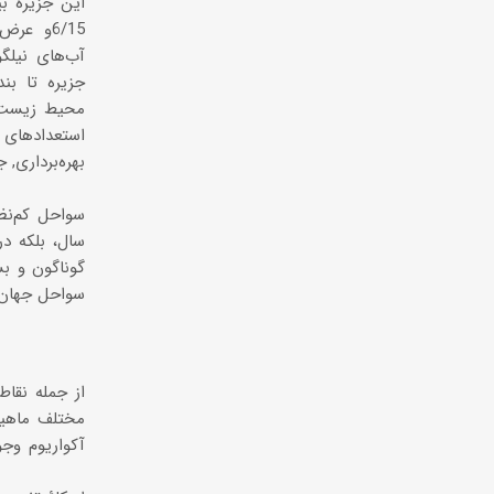
آب‌های نیلگ
محیط زیست ط
استعدادهای
بهره‌برداری,
سواحل کم‌نظ
سال، بلکه د
گونا‌گون و ب
سواحل جهان 
از جمله نقا
آکواریوم وجو