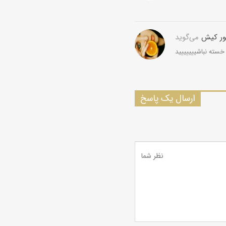
ور کیش
می‌گوید
سته نباشییییییید
ارسال یک پاسخ