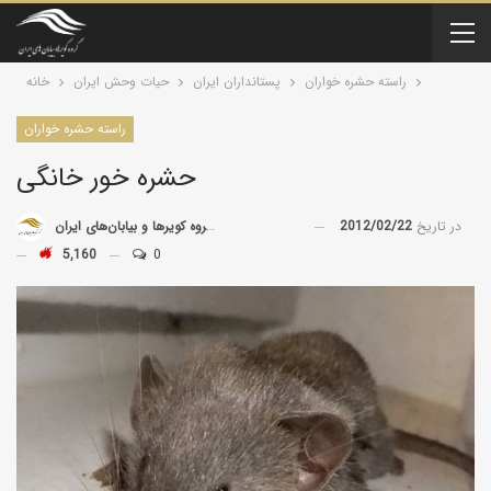
راسته حشره خواران
پستانداران ايران
حیات وحش ایران
خانه
راسته حشره خواران
حشره‌ خور خانگی
در تاریخ
2012/02/22
توسط
گروه کویرها و بیابان‌های ایران
5,160
0