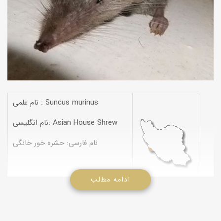
نام علمی : Suncus murinus
نام انگلیسی: Asian House Shrew
نام فارسی: حشره‌ خور خانگی
ادامه مطلب
مشخصات:
نسبت به سایر حشره‌خورهای ایران جثه بزرگ‌تری دارد.