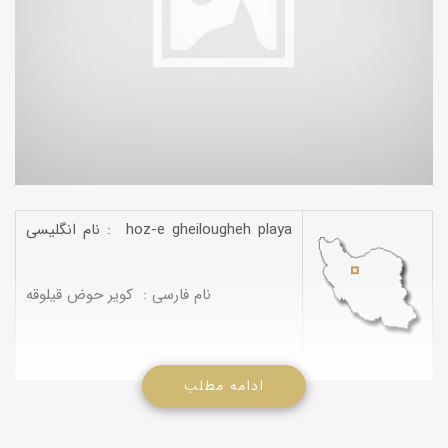
نام انگلیسی : hoz-e gheilougheh playa
نام فارسی : کویر حوض قیلوقه
ادامه مطلب
کویر حوض قیلوقه در قسمت شرقی دریاچه نمک آران و بیدگل قرار
دارد . ارتفاع این کویر از سطح دریا 880 متر و درصد چسبندگی