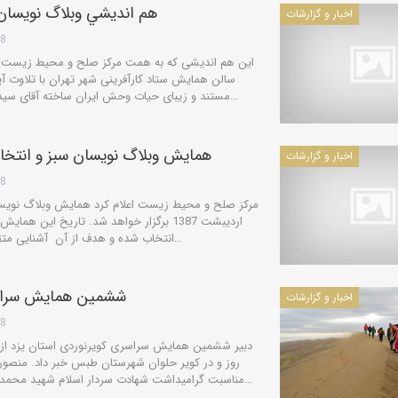
هم انديشي وبلاگ نويسان
اخبار و گزارشات
28
سالن همایش ستاد کارآفرینی شهر تهران با تلاوت آ
مستند و زیبای حیات وحش ایران ساخته آقای سید مانی میرصادقی پخش شد. اولین…
همایش وبلاگ نویسان سبز و انتخ
اخبار و گزارشات
28
اردیبشت 1387 برگزار خواهد شد. تاریخ این ه
انتخاب شده و هدف از آن ‌ آشنایی متقابل وبلاگ نویسان عزیزی است که…
ششمين همايش سراسر
اخبار و گزارشات
28
دبیر ششمین همایش سراسری كویرنوردی استان یزد از
روز و در كویر حلوان شهرستان طبس خبر داد. منصو
مناسبت گرامیداشت شهادت سردار اسلام شهید محمد منتظر قائم و سالروز شكست حمله…