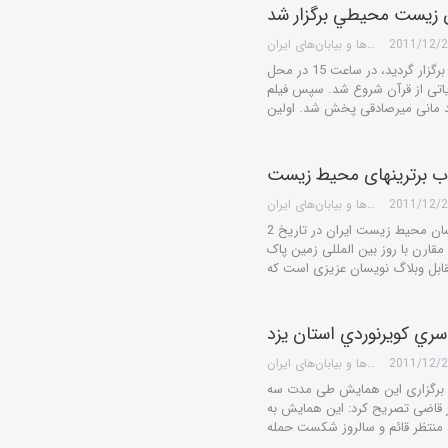
 زيست محيطي برگزار شد
2011/12/
گروه کویرها و بیابان‌های ایران
این هم ­اندیشی كه به همت مركز صلح و محیط زیست برگزار گردید، در ساعت 15 در محل
یاتی از قرآن شروع شد. سپس فیلم
اب برترینهای محیط زیست
2011/12/
گروه کویرها و بیابان‌های ایران
مرکز صلح و محیط زیست اعلام کرد همایش وبلاگ نویسان محیط زیست ایران در تاریخ 2
مایش مقارن با روز بین المللی زمین پاک
ي كويرنوردي استان يزد
2011/12/
گروه کویرها و بیابان‌های ایران
 برگزاری‌ این همایش طی مدت سه
ر قاضی تصریح كرد: این همایش به