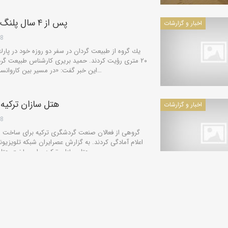
پس از ۴ سال پلنگ به پارک ملی کویر بازگشت
اخبار و گزارشات
28
یك گروه از طبیعت گردان در سفر دو روزه خود در پارك
۲۰ متری رؤیت كردند. حمید بریری كارشناس طبیعت گردی
این خبر گفت: «در مسیر بین كاروانسرای عین الرشید و حوض قیلوله این…
هتل سازان ترکیه 
اخبار و گزارشات
28
گروهی از فعالان صنعت گردشگری ترکیه برای ساخت هت
اعلام آمادگی کردند. به گزارش عصرایران شبکه تلویزیونی
هتل سازان ترکیه برای ساخت هتل های سه تا پنج ستاره در کویرهای…
يك روستاي كو
اخبار و گزارشات
28
یك روستای متروك در كرمان به نخستین موزه عشایر
می‌دهد. به گزارش خبرگزاری میراث فرهنگی، برای نخستی