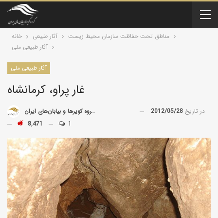
مناطق تحت حفاظت سازمان محیط زیست
آثار طبیعی
خانه
آثار طبیعی ملی
آثار طبیعی ملی
غار پراو، کرمانشاه
در تاریخ
2012/05/28
توسط
گروه کویرها و بیابان‌های ایران
8,471
1