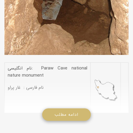
نام انگلیسی: Paraw Cave national
nature monument
نام فارسی : غار پراو
ادامه مطلب
غار پراو در موقعیت جغرافیایی N342437 E471442 در استان کرمانشاه