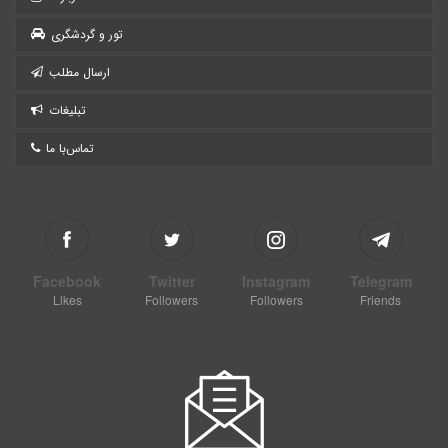
غارنوردان ایرانی، به غار خیلی آشنا هستند. یکی از آنها یوسف سورنی
نیا است که از کلوپ کوهنوردی کرمانشاه است. او تاکنون ۳۲ سفر به
تور و گردشگری
داخل پراو کرده که ۹ بار آن تا انتهای غار بوده است.
ارسال مطلب
برای مشاهده نقشه هوایی منطقه کلیک کنید.
تبلیغات
تماس‌با ما
Facebook
Twitter
Instagram
Telegram
Likes
Followers
Followers
Friends